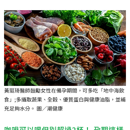
黃珽琦醫師鼓勵女性在備孕期間，可多吃「地中海飲
食」;多攝取蔬果、全穀、優質蛋白與健康油脂，並補
充足夠水分。 圖／潮健康
咖啡可以喝但別超過2杯！ 孕期這樣