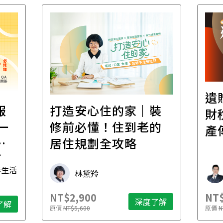
遺
報
打造安心住的家｜裝
財
一
修前必懂！住到老的
產
一
居住規劃全攻略
先
毒生活
林黛羚
NT$2,900
NT$
深度了解
了解
原價
NT$5,600
原價
N