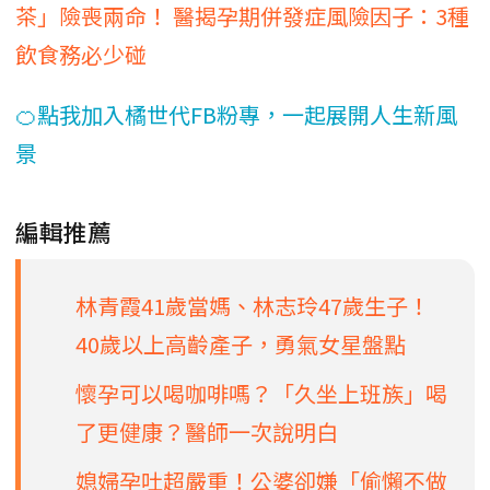
茶」險喪兩命！ 醫揭孕期併發症風險因子：3種
飲食務必少碰
🍊點我加入橘世代FB粉專，一起展開人生新風
景
編輯推薦
林青霞41歲當媽、林志玲47歲生子！
40歲以上高齡產子，勇氣女星盤點
懷孕可以喝咖啡嗎？「久坐上班族」喝
了更健康？醫師一次說明白
媳婦孕吐超嚴重！公婆卻嫌「偷懶不做