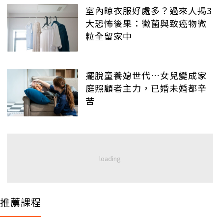
室內晾衣服好處多？過來人揭3
大恐怖後果：黴菌與致癌物微
粒全留家中
擺脫童養媳世代…女兒變成家
庭照顧者主力，已婚未婚都辛
苦
推薦課程