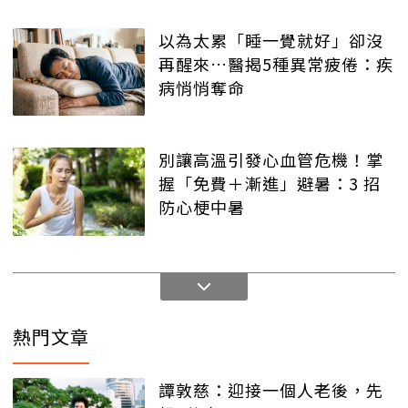
以為太累「睡一覺就好」卻沒
再醒來…醫揭5種異常疲倦：疾
病悄悄奪命
別讓高溫引發心血管危機！掌
握「免費＋漸進」避暑：3 招
防心梗中暑
熱門文章
譚敦慈：迎接一個人老後，先