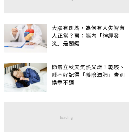
大腦有斑塊，為何有人失智有
人正常？醫：腦內「神經發
炎」是關鍵
節氣立秋天氣熱又燥！乾咳、
睡不好記得「養陰潤肺」告別
換季不適