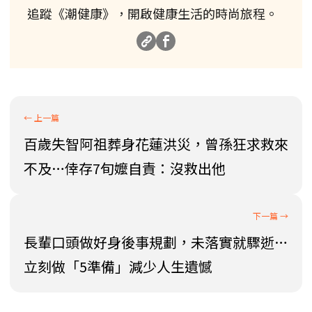
追蹤《潮健康》，開啟健康生活的時尚旅程。
百歲失智阿祖葬身花蓮洪災，曾孫狂求救來
不及…倖存7旬嬤自責：沒救出他
長輩口頭做好身後事規劃，未落實就驟逝…
立刻做「5準備」減少人生遺憾