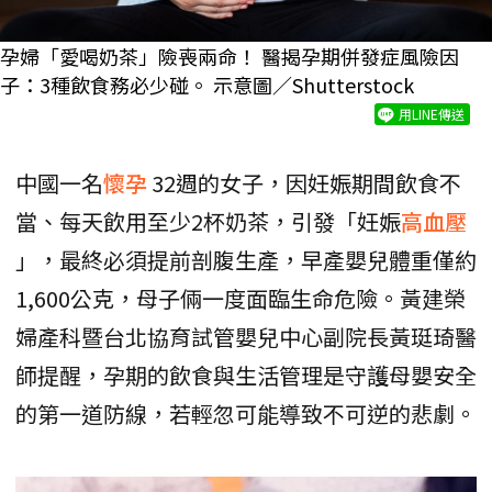
孕婦「愛喝奶茶」險喪兩命！ 醫揭孕期併發症風險因
子：3種飲食務必少碰。 示意圖／Shutterstock
用LINE傳送
中國一名
懷孕
32週的女子，因妊娠期間飲食不
當、每天飲用至少2杯奶茶，引發「妊娠
高血壓
」，最終必須提前剖腹生產，早產嬰兒體重僅約
1,600公克，母子倆一度面臨生命危險。黃建榮
婦產科暨台北協育試管嬰兒中心副院長黃珽琦醫
師提醒，孕期的飲食與生活管理是守護母嬰安全
的第一道防線，若輕忽可能導致不可逆的悲劇。