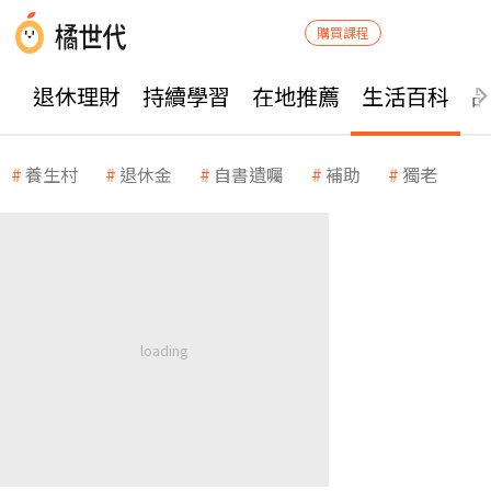
購買課程
退休理財
持續學習
在地推薦
生活百科
養生村
退休金
自書遺囑
補助
獨老