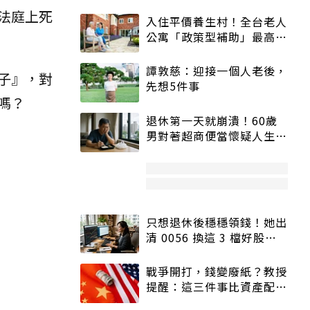
法庭上死
入住平價養生村！全台老人
公寓「政策型補助」最高打
5折
譚敦慈：迎接一個人老後，
子』，對
先想5件事
嗎？
退休第一天就崩潰！60歲
男對著超商便當懷疑人生
「一切好安靜」
只想退休後穩穩領錢！她出
清 0056 換這 3 檔好股：
股價高點照樣買
戰爭開打，錢變廢紙？教授
提醒：這三件事比資產配置
更重要！