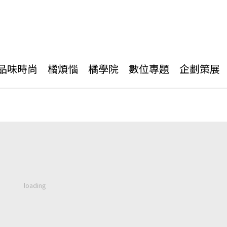
品味時尚
橘煩惱
橘學院
數位專題
企劃策展