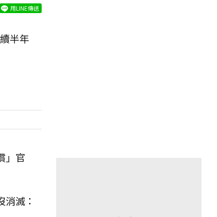
用LINE傳送
續半年
償」官
沒消滅：