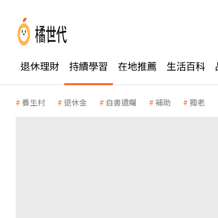
退休理財
持續學習
在地推薦
生活百科
養生村
退休金
自書遺囑
補助
獨老