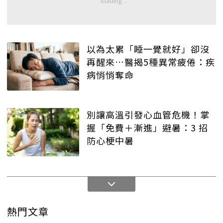
以為太累「睡一覺就好」卻沒
再醒來…醫揭5種異常疲倦：疾
病悄悄奪命
別讓高溫引發心血管危機！掌
握「免費＋漸進」避暑：3 招
防心梗中暑
熱門文章