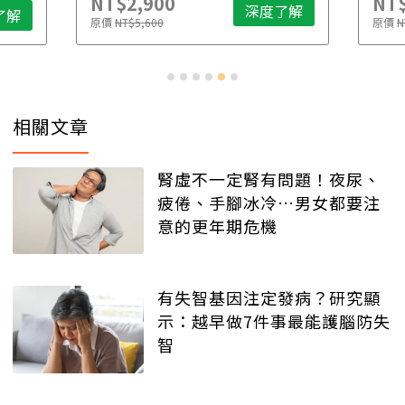
NT$2,900
NT$
深度了解
了解
原價
NT$5,600
原價
N
相關文章
腎虛不一定腎有問題！夜尿、
疲倦、手腳冰冷…男女都要注
意的更年期危機
有失智基因注定發病？研究顯
示：越早做7件事最能護腦防失
智