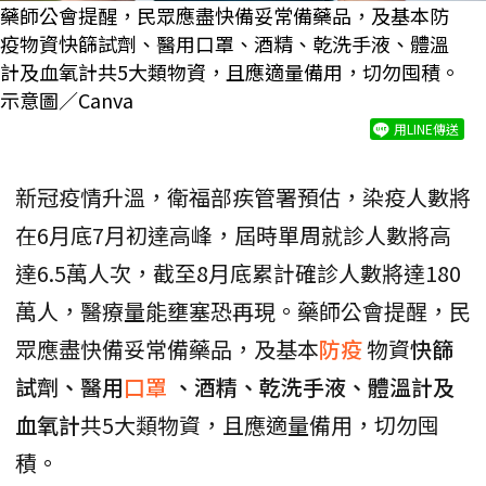
藥師公會提醒，民眾應盡快備妥常備藥品，及基本防
疫物資快篩試劑、醫用口罩、酒精、乾洗手液、體溫
計及血氧計共5大類物資，且應適量備用，切勿囤積。
示意圖／Canva
用LINE傳送
新冠疫情升溫，衛福部疾管署預估，染疫人數將
在6月底7月初達高峰，屆時單周就診人數將高
達6.5萬人次，截至8月底累計確診人數將達180
萬人，醫療量能壅塞恐再現。藥師公會提醒，民
眾應盡快備妥常備藥品，及基本
防疫
物資
快篩
試劑、醫用
口罩
、酒精、乾洗手液、體溫計及
血氧計
共5大類物資，且應適量備用，切勿囤
積。