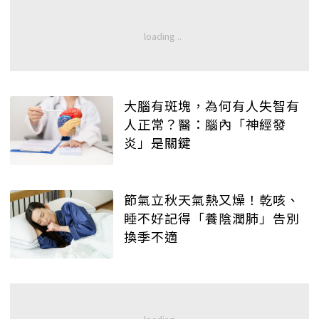
大腦有斑塊，為何有人失智有
人正常？醫：腦內「神經發
炎」是關鍵
節氣立秋天氣熱又燥！乾咳、
睡不好記得「養陰潤肺」告別
換季不適