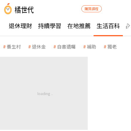
購買課程
退休理財
持續學習
在地推薦
生活百科
養生村
退休金
自書遺囑
補助
獨老