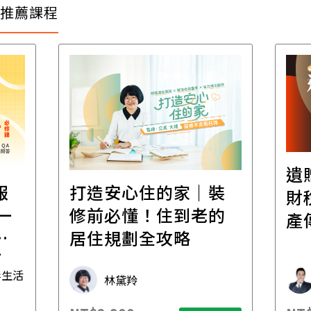
推薦課程
遺
報
打造安心住的家｜裝
財
一
修前必懂！住到老的
產
一
居住規劃全攻略
先
毒生活
林黛羚