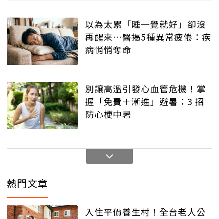
以為太累「睡一覺就好」卻沒
再醒來…醫揭5種異常疲倦：疾
病悄悄奪命
別讓高溫引發心血管危機！掌
握「免費＋漸進」避暑：3 招
防心梗中暑
熱門文章
入住平價養生村！全台老人公