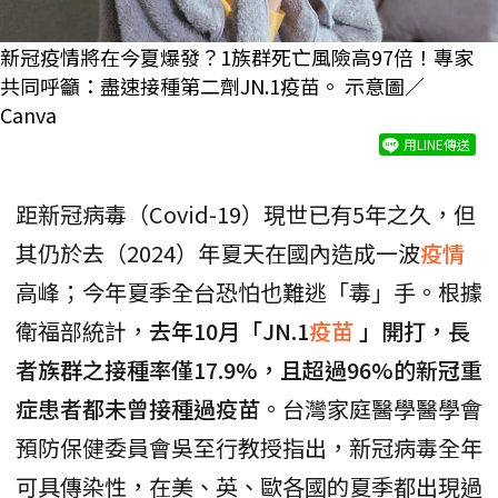
新冠疫情將在今夏爆發？1族群死亡風險高97倍！專家
共同呼籲：盡速接種第二劑JN.1疫苗。 示意圖／
Canva
用LINE傳送
距新冠病毒（Covid-19）現世已有5年之久，但
其仍於去（2024）年夏天在國內造成一波
疫情
高峰；今年夏季全台恐怕也難逃「毒」手。根據
衛福部統計，
去年10月「JN.1
疫苗
」開打，長
者族群之接種率僅17.9%，且超過96%的新冠重
症患者都未曾接種過疫苗
。台灣家庭醫學醫學會
預防保健委員會吳至行教授指出，新冠病毒全年
可具傳染性，在美、英、歐各國的夏季都出現過