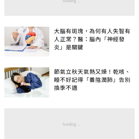
大腦有斑塊，為何有人失智有
人正常？醫：腦內「神經發
炎」是關鍵
節氣立秋天氣熱又燥！乾咳、
睡不好記得「養陰潤肺」告別
換季不適