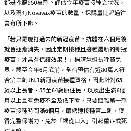
都是採購550萬劑。評估今年疫苗接種之狀況，
以及現有Novavax疫苗的數量，採購量比起過往
會有所下修。
「若只是施打過去的新冠疫苗，抗體在六個月後
就會逐漸消失，因此定期接種且接種最新的新冠
疫苗，才具有保護效果！」
楊靖慧組長呼籲民
眾，截至今年6月底前，全台預估有近80萬人符
合第二劑JN.1新冠疫苗接種資格，因此針對
65
歲以上長者、55至64歲原住民
，以及
出生滿6個
月以上
且有
免疫不全及低下
者，只要距離第一劑
疫苗接種時間
滿6個月
，
應儘速接種第二劑
，獲
得完整保護力，免於「禍從口入」引起重症或死
亡風險。