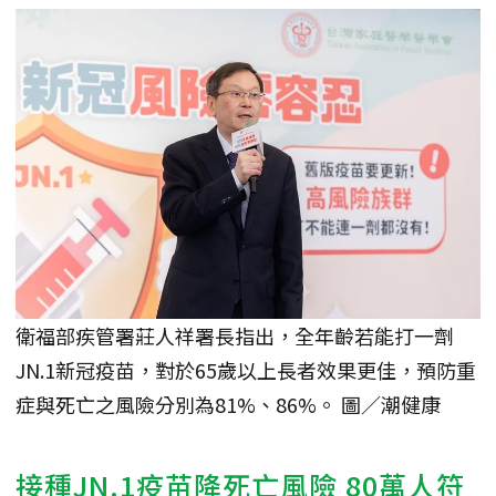
衛福部疾管署莊人祥署長指出，全年齡若能打一劑
JN.1新冠疫苗，對於65歲以上長者效果更佳，預防重
症與死亡之風險分別為81%、86%。 圖／潮健康
接種JN.1疫苗降死亡風險 80萬人符