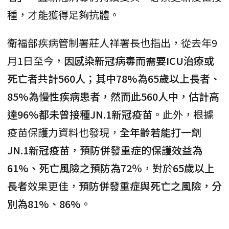
種，才能獲得足夠抗體。
衛福部疾病管制署莊人祥署長也指出，從去年9
月1日至今，
因感染新冠病毒而需要ICU治療或
死亡者共計560人；其中78%為65歲以上長者、
85%為慢性疾病患者，然而此560人中，估計高
達96%都未曾接種JN.1新冠疫苗
。此外，根據
疫苗保護力資料也發現，
全年齡若能打一劑
JN.1新冠疫苗，預防併發重症的保護效益為
61%、死亡風險之預防為72％
，對於
65歲以上
長者
效果更佳，
預防併發重症與死亡之風險，分
別為81%、86%
。