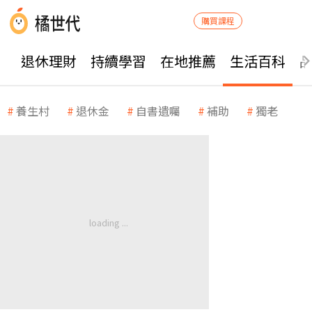
購買課程
退休理財
持續學習
在地推薦
生活百科
養生村
退休金
自書遺囑
補助
獨老