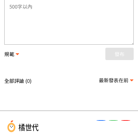
規範
發布
最新發表在前
全部評論 (
)
0