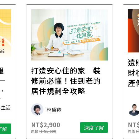
遺
報
打造安心住的家｜裝
財
一
修前必懂！住到老的
產
一
居住規劃全攻略
先
毒生活
林黛羚
NT$2,900
NT$
深度了解
了解
原價
NT$5,600
原價
N