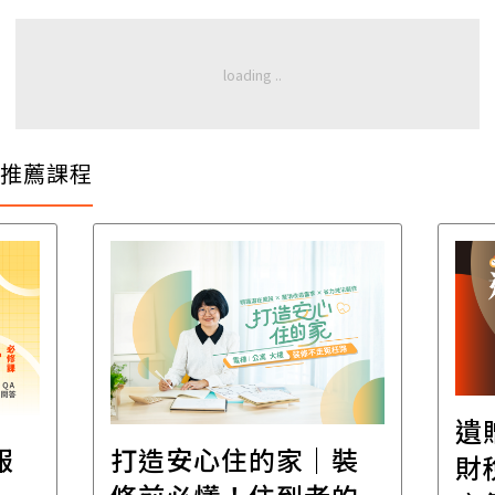
推薦課程
遺
報
打造安心住的家｜裝
財