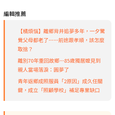
編輯推薦
【橘煩惱】離鄉背井追夢多年，一夕驚
覺父母都老了……前途跟孝順，該怎麼
取捨？
離別70年重回故鄉…85歲獨居嬤見到
親人當場落淚：圓夢了
青年返鄉成照服員「2原因」成久任關
鍵，成立「照顧學校」補足專業缺口