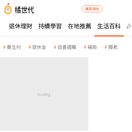
購買課程
退休理財
持續學習
在地推薦
生活百科
養生村
退休金
自書遺囑
補助
獨老