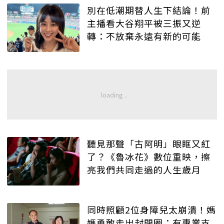
別在低潮期替人生下結論！前
主播看大谷翔平被三振又逆
轉：不放棄永遠有新的可能
聽見那聲「古阿明」眼眶又紅
了？《魯冰花》數位重映，擦
亮我們共同走過的人生歲月
同時照顧2位身障兒太崩潰！媽
媽勇敢走出封閉圈：有專業支