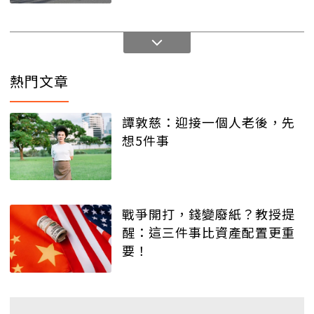
熱門文章
譚敦慈：迎接一個人老後，先
想5件事
戰爭開打，錢變廢紙？教授提
醒：這三件事比資產配置更重
要！