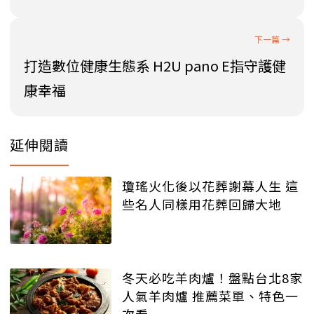
打造數位健康生態系 H2U pano E指守護健
康幸福
延伸閱讀
瓊瑤火化後以花葬謝幕人生 這
些名人同樣用花葬回歸大地
冬天必吃羊肉爐！盤點台北8家
人氣羊肉爐 推薦菜單、特色一