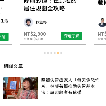
一
修前必懂！住到老的
產
一
居住規劃全攻略
先
毒生活
林黛羚
NT$2,900
NT$
深度了解
了解
原價
NT$5,600
原價
N
相關文章
照顧失智症家人「每天像恐怖
片」林靜芸籲推動失智基本
法：讓照顧者有依循