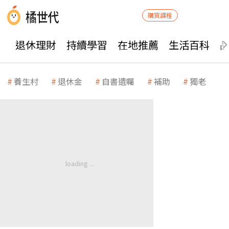
購買課程
退休理財
持續學習
在地推薦
生活百科
養生村
退休金
自書遺囑
補助
獨老