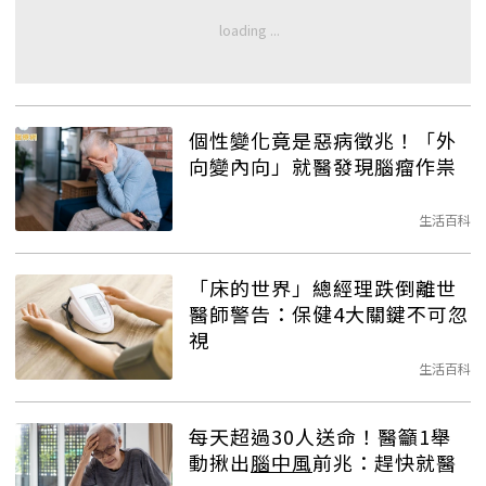
個性變化竟是惡病徵兆！「外
向變內向」就醫發現腦瘤作祟
生活百科
「床的世界」總經理跌倒離世
醫師警告：保健4大關鍵不可忽
視
生活百科
每天超過30人送命！醫籲1舉
動揪出
腦中風
前兆：趕快就醫