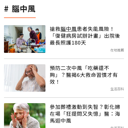
腦中風
搶救
腦中風
患者失能風險！
「復健病房試辦計畫」出院後
最長照護180天
在地推薦
預防二次中風「吃藥還不
夠」？醫揭6大救命習慣才有
效！
生活百科
參加葬禮激動到失智？彰化婦
在場「狂提問又失憶」醫：海
馬迴中風
生活百科