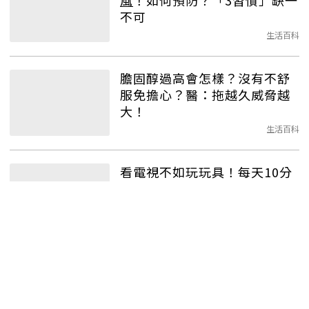
風
！如何預防？「3習慣」缺一
不可
生活百科
膽固醇過高會怎樣？沒有不舒
服免擔心？醫：拖越久威脅越
大！
生活百科
看電視不如玩玩具！每天10分
鐘作伙來玩桌遊，邊玩邊練腦
力、防失智
生活百科
手腳無力、溝通困難....寒流再
次來襲，小心
腦中風
找上門！