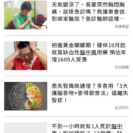
天氣變涼了，長輩突然胸悶胸
痛，該掛急診嗎？救護車會送
到哪家醫院？急診醫師這樣
說……
持續學習
把握黃金關鍵期！健保10月起
放寬缺血性
腦中風
用藥 預估年
增1600人受惠
在地推薦
患失智風險遽增？多食用「3大
護腦食物+麥得飲食法」遠離失
智症！
生活百科
不到一小時就有1人死於
腦中