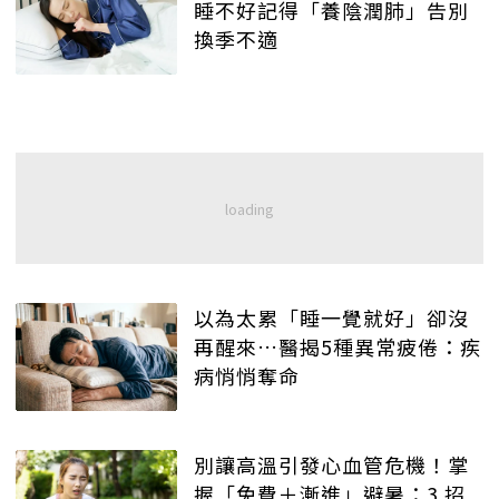
睡不好記得「養陰潤肺」告別
換季不適
以為太累「睡一覺就好」卻沒
再醒來…醫揭5種異常疲倦：疾
病悄悄奪命
別讓高溫引發心血管危機！掌
握「免費＋漸進」避暑：3 招