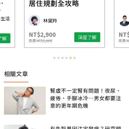
一
居住規劃全攻略
先
毒生活
林黛羚
NT$2,900
NT$
深度了解
了解
原價
NT$5,600
原價
N
相關文章
腎虛不一定腎有問題！夜尿、
疲倦、手腳冰冷…男女都要注
意的更年期危機
有失智基因注定發病？研究顯