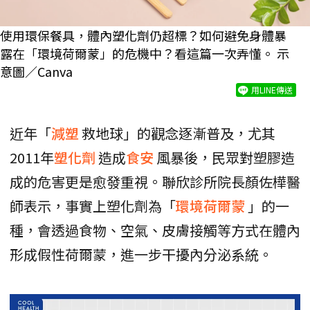
使用環保餐具，體內塑化劑仍超標？如何避免身體暴
露在「環境荷爾蒙」的危機中？看這篇一次弄懂。 示
意圖／Canva
用LINE傳送
近年「
減塑
救地球」的觀念逐漸普及，尤其
2011年
塑化劑
造成
食安
風暴後，民眾對塑膠造
成的危害更是愈發重視。聯欣診所院長顏佐樺醫
師表示，事實上塑化劑為「
環境荷爾蒙
」的一
種，會透過食物、空氣、皮膚接觸等方式在體內
形成假性荷爾蒙，進一步干擾內分泌系統。