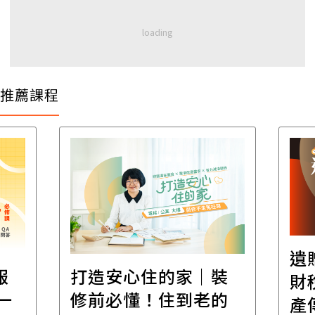
推薦課程
遺
報
打造安心住的家｜裝
財
一
修前必懂！住到老的
產