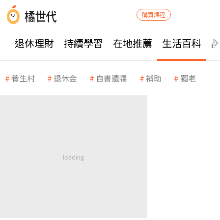
購買課程
退休理財
持續學習
在地推薦
生活百科
養生村
退休金
自書遺囑
補助
獨老