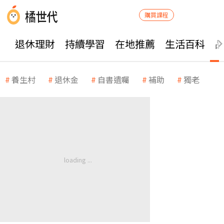
購買課程
退休理財
持續學習
在地推薦
生活百科
養生村
退休金
自書遺囑
補助
獨老