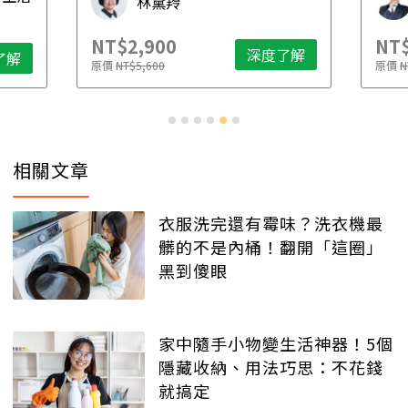
林黛羚
NT$2,900
NT$
深度了解
了解
原價
NT$5,600
原價
N
相關文章
衣服洗完還有霉味？洗衣機最
髒的不是內桶！翻開「這圈」
黑到傻眼
家中隨手小物變生活神器！5個
隱藏收納、用法巧思：不花錢
就搞定