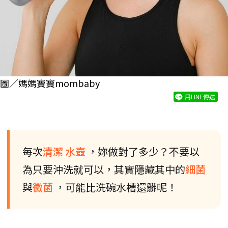
圖／媽媽寶寶mombaby
用LINE傳送
每次
清潔
水壺
，妳做對了多少？不要以
為只要沖洗就可以，其實隱藏其中的
細菌
與
黴菌
，可能比洗碗水槽還髒呢！