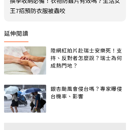
換季收納必備！衣物防蟲片有效嗎？生活女
王7招預防衣服被蟲咬
延伸閱讀
陸網紅拍片赴瑞士安樂死！支
持、反對者怎麼說？瑞士為何
成熱門地？
銀杏颱風會侵台嗎？專家曝侵
台機率、影響