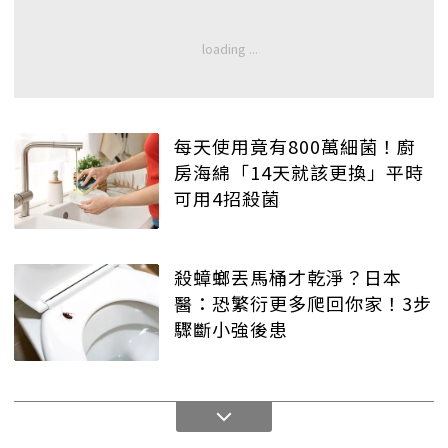
每天使用竟有800萬細菌！廚
房海綿「14天就該更換」平時
可用4招殺菌
殺蟑螂丟馬桶才乾淨？日本
醫：恐繁衍更多爬回你家！3步
驟斷小強後患