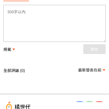
規範
發布
最新發表在前
全部評論 (
)
0