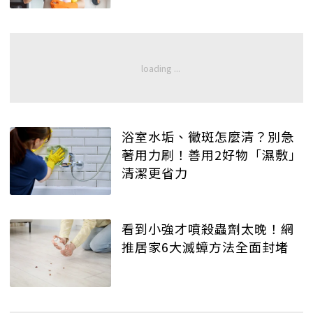
浴室水垢、黴斑怎麼清？別急
著用力刷！善用2好物「濕敷」
清潔更省力
看到小強才噴殺蟲劑太晚！網
推居家6大滅蟑方法全面封堵