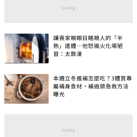
讓喪家親眼目睹親人的「半
熟」遺體…他怒揭火化場陋
習：太散漫
本週立冬進補怎麼吃？3體質專
屬補身食材，補過頭急救方法
曝光