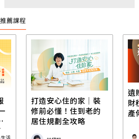
推薦課程
遺
報
打造安心住的家｜裝
財
一
修前必懂！住到老的
產
一
居住規劃全攻略
先
毒生活