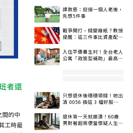
譚敦慈：迎接一個人老後，
先想5件事
戰爭開打，錢變廢紙？教授
提醒：這三件事比資產配置
更重要！
入住平價養生村！全台老人
公寓「政策型補助」最高打
5折
班者還
只想退休後穩穩領錢！她出
清 0056 換這 3 檔好股：
股價高點照樣買
之間的中
退休第一天就崩潰！60歲
男對著超商便當懷疑人生
其工時最
「一切好安靜」