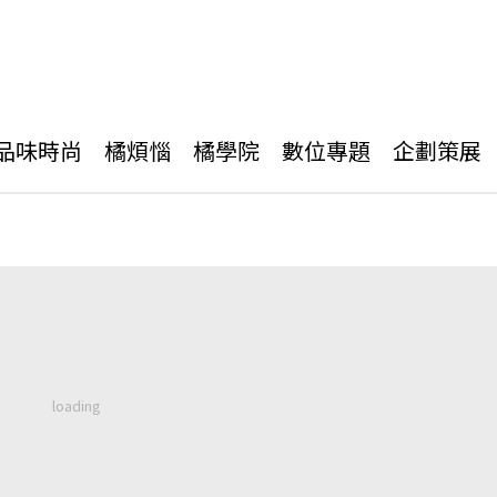
品味時尚
橘煩惱
橘學院
數位專題
企劃策展