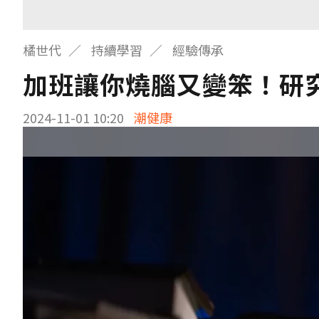
橘世代
持續學習
經驗傳承
加班讓你燒腦又變笨！研
2024-11-01 10:20
潮健康