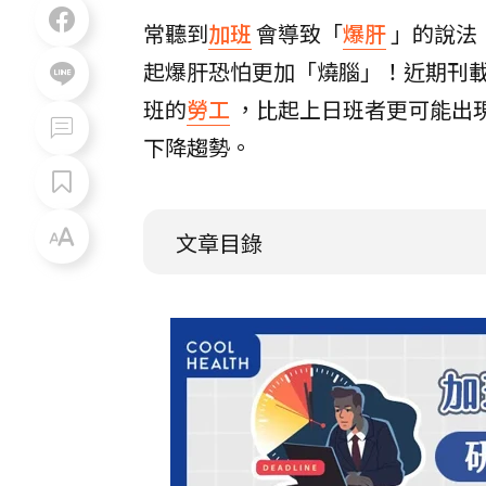
常聽到
加班
會導致「
爆肝
」的說法
起爆肝恐怕更加「燒腦」！近期刊載
班的
勞工
，比起上日班者更可能出
下降趨勢。
文章目錄