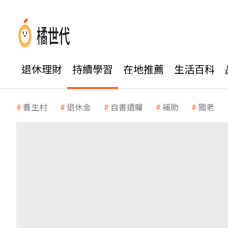
退休理財
持續學習
在地推薦
生活百科
養生村
退休金
自書遺囑
補助
獨老