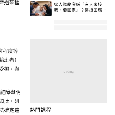
歷過某種
家人臨終突喊「有人來接
我、要回家」？醫授回應方
式快學：避免抱憾終生
育程度等
輪班者）
受損，與
能障礙明
如此，研
熱門課程
法確定這