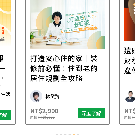
遺
報
打造安心住的家｜裝
財
一
修前必懂！住到老的
產
一
居住規劃全攻略
先
毒生活
林黛羚
NT$2,900
NT$
深度了解
了解
原價
NT$5,600
原價
N