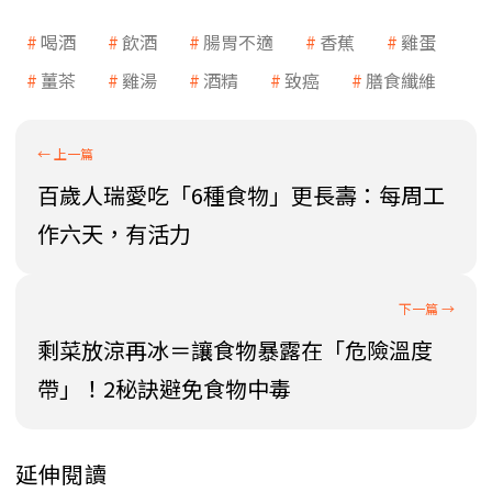
喝酒
飲酒
腸胃不適
香蕉
雞蛋
薑茶
雞湯
酒精
致癌
膳食纖維
百歲人瑞愛吃「6種食物」更長壽：每周工
作六天，有活力
剩菜放涼再冰＝讓食物暴露在「危險溫度
帶」！2秘訣避免食物中毒
延伸閱讀