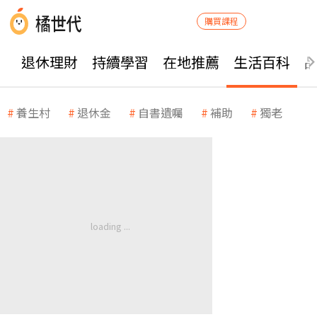
購買課程
退休理財
持續學習
在地推薦
生活百科
養生村
退休金
自書遺囑
補助
獨老