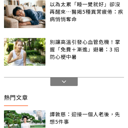
以為太累「睡一覺就好」卻沒
再醒來…醫揭5種異常疲倦：疾
病悄悄奪命
別讓高溫引發心血管危機！掌
握「免費＋漸進」避暑：3 招
防心梗中暑
熱門文章
譚敦慈：迎接一個人老後，先
想5件事