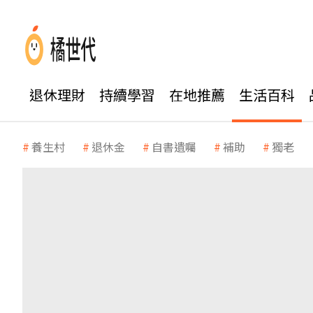
退休理財
持續學習
在地推薦
生活百科
養生村
退休金
自書遺囑
補助
獨老