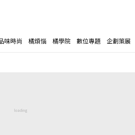
品味時尚
橘煩惱
橘學院
數位專題
企劃策展