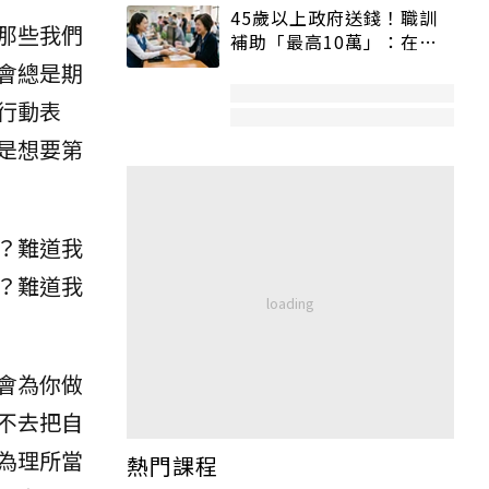
45歲以上政府送錢！職訓
那些我們
補助「最高10萬」：在
職、待業都能申請
會總是期
行動表
是想要第
？難道我
？難道我
會為你做
不去把自
為理所當
熱門課程