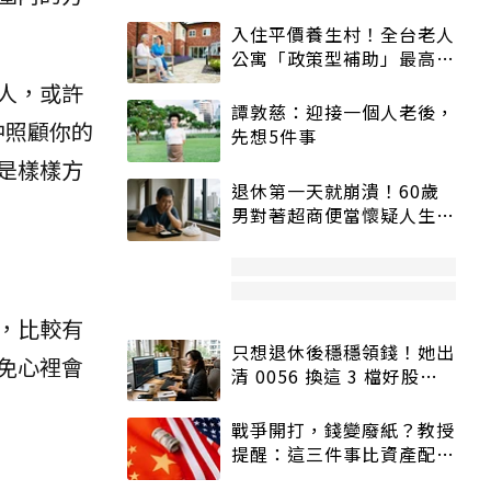
入住平價養生村！全台老人
公寓「政策型補助」最高打
5折
人，或許
譚敦慈：迎接一個人老後，
中照顧你的
先想5件事
是樣樣方
退休第一天就崩潰！60歲
男對著超商便當懷疑人生
「一切好安靜」
，比較有
只想退休後穩穩領錢！她出
免心裡會
清 0056 換這 3 檔好股：
股價高點照樣買
戰爭開打，錢變廢紙？教授
提醒：這三件事比資產配置
更重要！