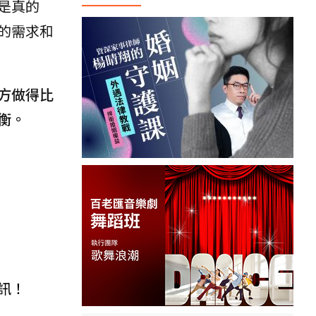
是真的
的需求和
方做得比
衡。
！
訊！