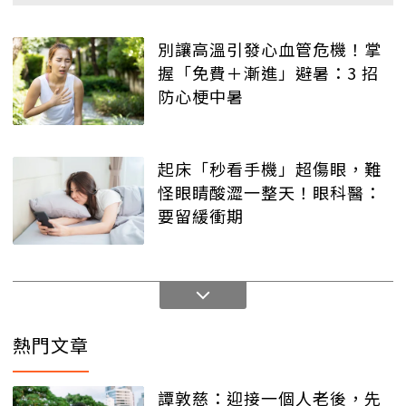
別讓高溫引發心血管危機！掌
握「免費＋漸進」避暑：3 招
防心梗中暑
起床「秒看手機」超傷眼，難
怪眼睛酸澀一整天！眼科醫：
要留緩衝期
熱門文章
譚敦慈：迎接一個人老後，先