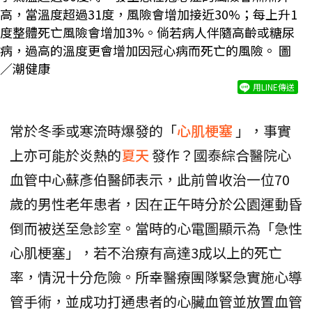
高，當溫度超過31度，風險會增加接近30%；每上升1
度整體死亡風險會增加3%。倘若病人伴隨高齡或糖尿
病，過高的溫度更會增加因冠心病而死亡的風險。 圖
／潮健康
用LINE傳送
常於冬季或寒流時爆發的「
心肌梗塞
」，事實
上亦可能於炎熱的
夏天
發作？國泰綜合醫院心
血管中心蘇彥伯醫師表示，此前曾收治一位70
歲的男性老年患者，因在正午時分於公園運動昏
倒而被送至急診室。當時的心電圖顯示為「急性
心肌梗塞」，若不治療有高達3成以上的死亡
率，情況十分危險。所幸醫療團隊緊急實施心導
管手術，並成功打通患者的心臟血管並放置血管