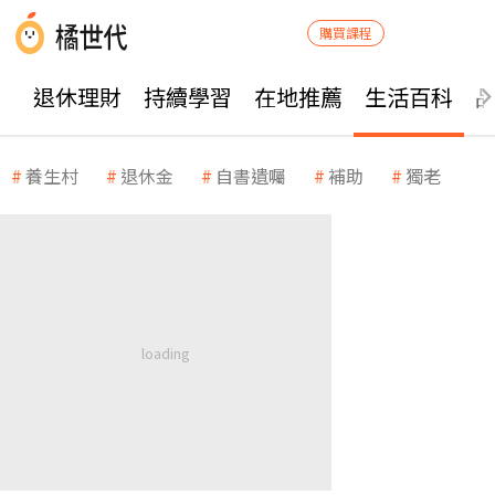
購買課程
退休理財
持續學習
在地推薦
生活百科
養生村
退休金
自書遺囑
補助
獨老