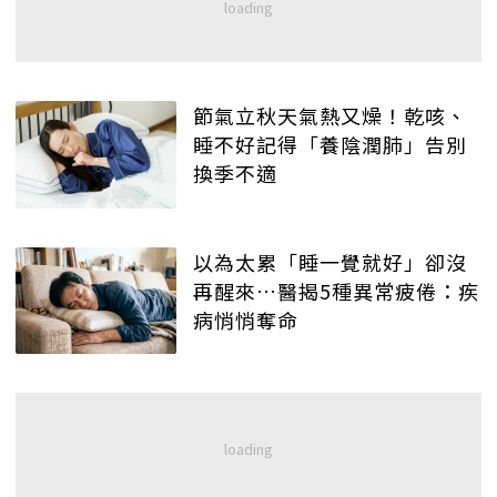
節氣立秋天氣熱又燥！乾咳、
睡不好記得「養陰潤肺」告別
換季不適
以為太累「睡一覺就好」卻沒
再醒來…醫揭5種異常疲倦：疾
病悄悄奪命