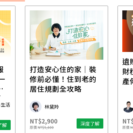
遺
報
打造安心住的家｜裝
財
一
修前必懂！住到老的
產
一
居住規劃全攻略
先
毒生活
林黛羚
NT$2,900
NT$
深度了解
了解
原價
NT$5,600
原價
N