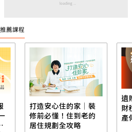
推薦課程
遺
報
打造安心住的家｜裝
財
一
修前必懂！住到老的
產
一
居住規劃全攻略