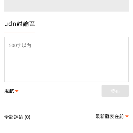
udn討論區
規範
發布
最新發表在前
全部評論 (
)
0