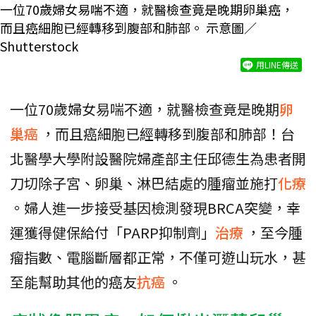
一位70歲婦女易喘不適，就醫檢查竟是晚期卵巢癌，
而且癌細胞已經轉移到腹部和肺部。 示意圖／
Shutterstock
用LINE傳送
一位70歲婦女易喘不適，就醫檢查竟是晚期
卵
巢癌
，而且癌細胞已經轉移到腹部和肺部！台
北醫學大學附設醫院婦產部主任邱德生為患者開
刀切除子宮、卵巢、淋巴結處的腫瘤並施打
化療
。婦人進一步接受基因檢測發現BRCA突變，幸
運獲得健保給付「PARP抑制劑」
治療
，至今腫
瘤指數、電腦斷層都正常，不僅可遊山玩水，甚
至能幫助其他的癌友
抗癌
。