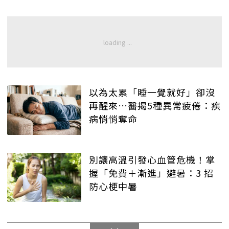
以為太累「睡一覺就好」卻沒
再醒來…醫揭5種異常疲倦：疾
病悄悄奪命
別讓高溫引發心血管危機！掌
握「免費＋漸進」避暑：3 招
防心梗中暑