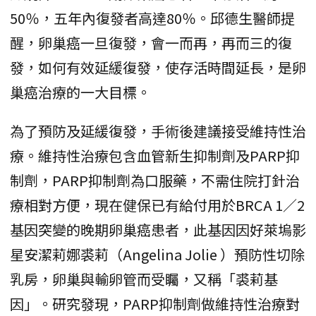
50％，五年內復發者高達80％。邱德生醫師提
醒，卵巢癌一旦復發，會一而再，再而三的復
發，如何有效延緩復發，使存活時間延長，是卵
巢癌治療的一大目標。
為了預防及延緩復發，手術後建議接受維持性治
療。維持性治療包含血管新生抑制劑及PARP抑
制劑，PARP抑制劑為口服藥，不需住院打針治
療相對方便，現在健保已有給付用於BRCA 1／2
基因突變的晚期卵巢癌患者，此基因因好萊塢影
星安潔莉娜裘莉（Angelina Jolie ）預防性切除
乳房，卵巢與輸卵管而受矚，又稱「裘莉基
因」。研究發現，PARP抑制劑做維持性治療對