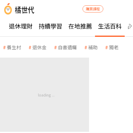
購買課程
退休理財
持續學習
在地推薦
生活百科
養生村
退休金
自書遺囑
補助
獨老