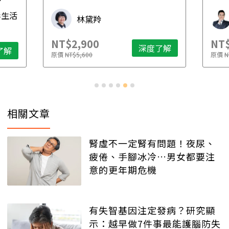
先
毒生活
林黛羚
NT$2,900
NT$
深度了解
了解
原價
NT$5,600
原價
N
相關文章
腎虛不一定腎有問題！夜尿、
疲倦、手腳冰冷…男女都要注
意的更年期危機
有失智基因注定發病？研究顯
示：越早做7件事最能護腦防失