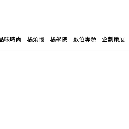
品味時尚
橘煩惱
橘學院
數位專題
企劃策展