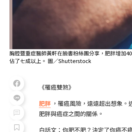
胸腔暨重症醫師黃軒在臉書粉絲團分享，肥胖增加40
佔了七成以上。 圖／Shutterstock
《罹癌雙煞》
肥胖
，罹癌風險，遠遠超出想象。
肥胖與癌症之間的關係。
白話文：你肥不肥？決定了你癌不