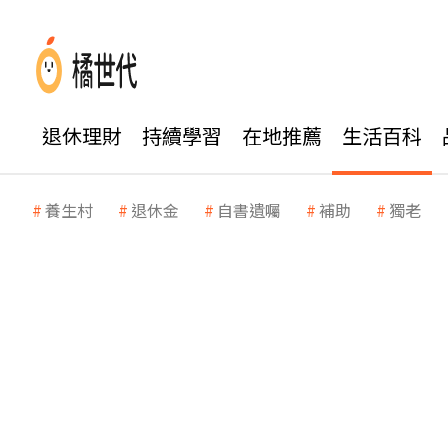
退休理財
持續學習
在地推薦
生活百科
養生村
退休金
自書遺囑
補助
獨老