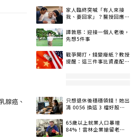
家人臨終突喊「有人來接
我、要回家」？醫授回應方
式快學：避免抱憾終生
譚敦慈：迎接一個人老後，
先想5件事
戰爭開打，錢變廢紙？教授
提醒：這三件事比資產配置
更重要！
只想退休後穩穩領錢！她出
乳腺癌、
清 0056 換這 3 檔好股：
股價高點照樣買
65歲以上就業人口暴增
84%！雲林企業搶留老員
工：穩定性高、經驗豐富