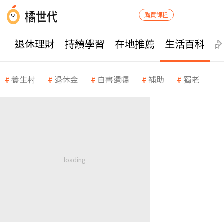
購買課程
退休理財
持續學習
在地推薦
生活百科
養生村
退休金
自書遺囑
補助
獨老