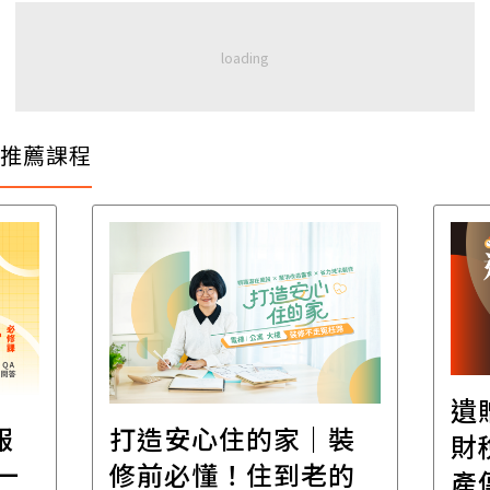
推薦課程
遺
報
打造安心住的家｜裝
財
一
修前必懂！住到老的
產