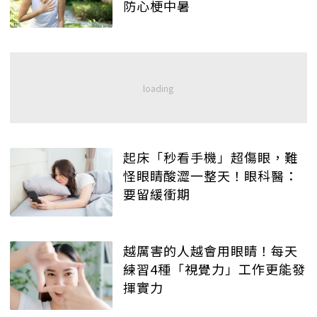
防心梗中暑
起床「秒看手機」超傷眼，難
怪眼睛酸澀一整天！眼科醫：
要留緩衝期
越厲害的人越會用眼睛！每天
練習4種「視覺力」工作更能發
揮實力