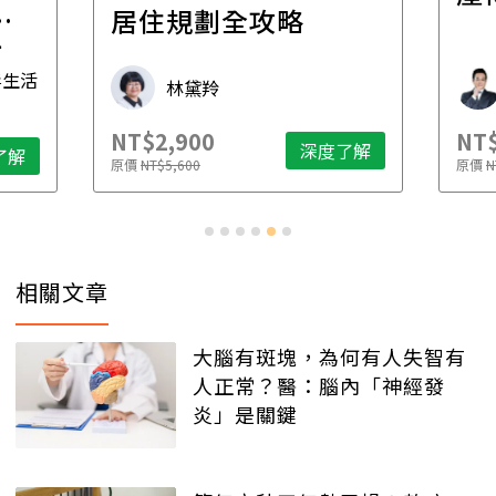
一
居住規劃全攻略
先
毒生活
林黛羚
NT$2,900
NT$
深度了解
了解
原價
NT$5,600
原價
N
相關文章
大腦有斑塊，為何有人失智有
人正常？醫：腦內「神經發
炎」是關鍵