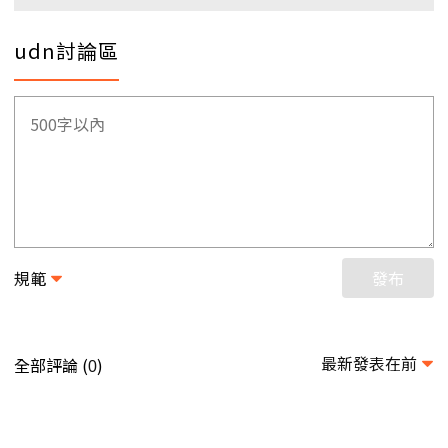
udn討論區
規範
發布
最新發表在前
全部評論 (
)
0