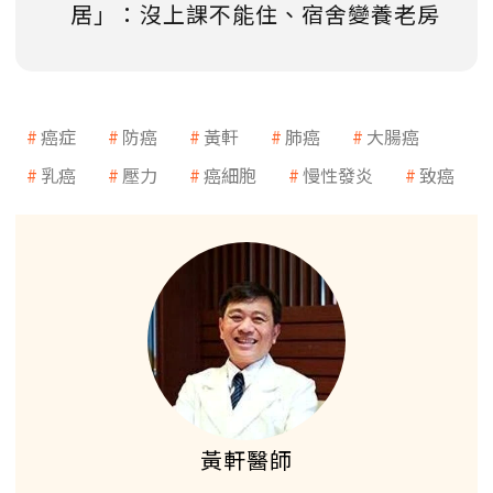
居」：沒上課不能住、宿舍變養老房
癌症
防癌
黃軒
肺癌
大腸癌
乳癌
壓力
癌細胞
慢性發炎
致癌
黃軒醫師