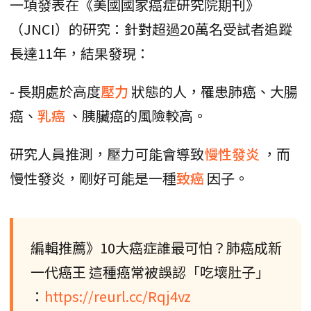
一項發表在《美國國家癌症研究院期刊》
（JNCI）的研究：針對超過20萬名受試者追蹤
長達11年，結果發現：
- 長期處於高度
壓力
狀態的人，罹患肺癌、大腸
癌、
乳癌
、胰臟癌的風險較高。
研究人員推測，壓力可能會導致
慢性發炎
，而
慢性發炎，剛好可能是一種
致癌
因子。
編輯推薦》10大癌症誰最可怕？肺癌成新
一代癌王 這種癌常被誤認「吃壞肚子」
：
https://reurl.cc/Rqj4vz