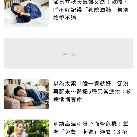
節氣立秋天氣熱又燥！乾咳、
睡不好記得「養陰潤肺」告別
換季不適
以為太累「睡一覺就好」卻沒
再醒來…醫揭5種異常疲倦：疾
病悄悄奪命
別讓高溫引發心血管危機！掌
握「免費＋漸進」避暑：3 招