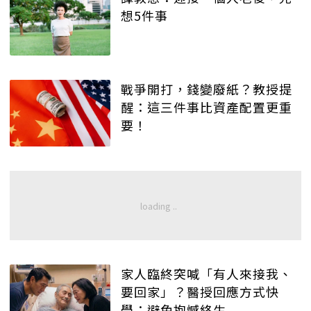
想5件事
戰爭開打，錢變廢紙？教授提
醒：這三件事比資產配置更重
要！
家人臨終突喊「有人來接我、
要回家」？醫授回應方式快
學：避免抱憾終生