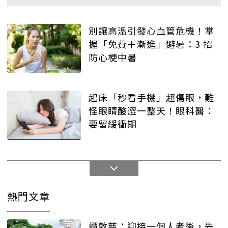
別讓高溫引發心血管危機！掌
握「免費＋漸進」避暑：3 招
防心梗中暑
起床「秒看手機」超傷眼，難
怪眼睛酸澀一整天！眼科醫：
要留緩衝期
熱門文章
譚敦慈：迎接一個人老後，先