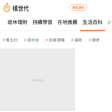
購買課程
退休理財
持續學習
在地推薦
生活百科
養生村
退休金
自書遺囑
補助
獨老