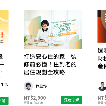
遺
報
打造安心住的家｜裝
財
一
修前必懂！住到老的
產
一
居住規劃全攻略
先
毒生活
林黛羚
NT$2,900
NT$
深度了解
了解
原價
NT$5,600
原價
N