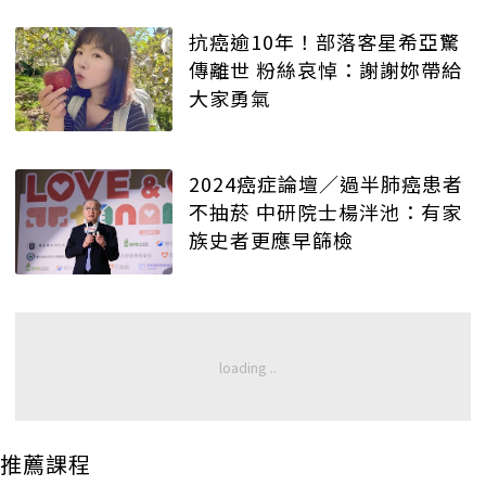
抗癌逾10年！部落客星希亞驚
傳離世 粉絲哀悼：謝謝妳帶給
大家勇氣
2024癌症論壇／過半肺癌患者
不抽菸 中研院士楊泮池：有家
族史者更應早篩檢
推薦課程