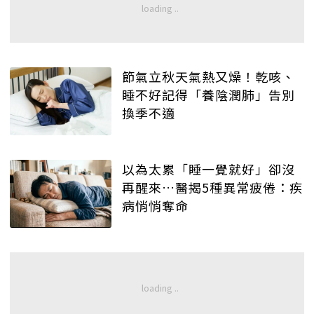
節氣立秋天氣熱又燥！乾咳、
睡不好記得「養陰潤肺」告別
換季不適
以為太累「睡一覺就好」卻沒
再醒來…醫揭5種異常疲倦：疾
病悄悄奪命