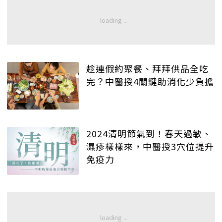
趁連假約聚餐、拜拜供品全吃
完？中醫授4關鍵助消化少負擔
2024清明節氣到！春天過敏、
濕疹樣樣來，中醫授3穴位提升
免疫力