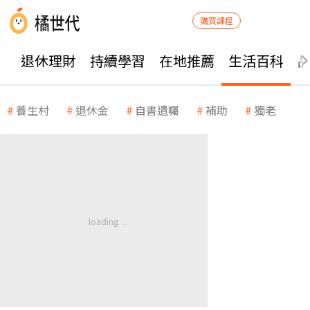
購買課程
退休理財
持續學習
在地推薦
生活百科
養生村
退休金
自書遺囑
補助
獨老