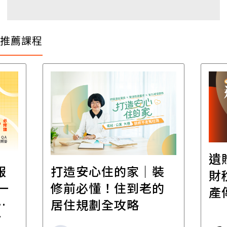
推薦課程
遺
報
打造安心住的家｜裝
財
一
修前必懂！住到老的
產
一
居住規劃全攻略
先