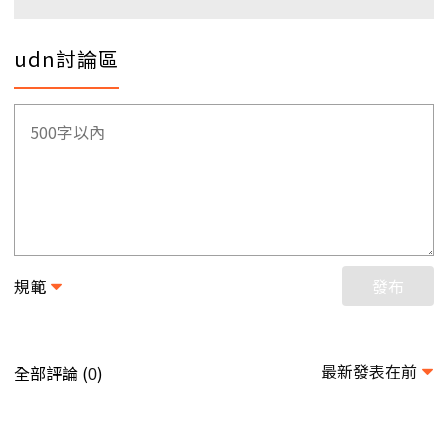
udn討論區
規範
發布
最新發表在前
全部評論 (
)
0