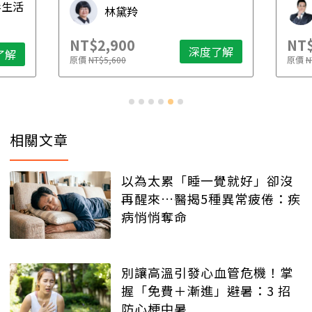
毒生活
林黛羚
NT$2,900
NT$
深度了解
了解
原價
NT$5,600
原價
N
相關文章
以為太累「睡一覺就好」卻沒
再醒來…醫揭5種異常疲倦：疾
病悄悄奪命
別讓高溫引發心血管危機！掌
握「免費＋漸進」避暑：3 招
防心梗中暑