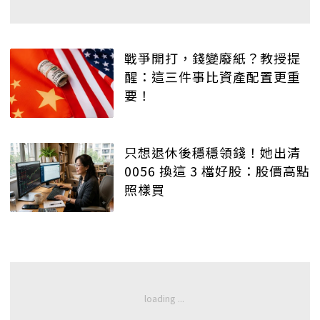
戰爭開打，錢變廢紙？教授提
醒：這三件事比資產配置更重
要！
只想退休後穩穩領錢！她出清
0056 換這 3 檔好股：股價高點
照樣買