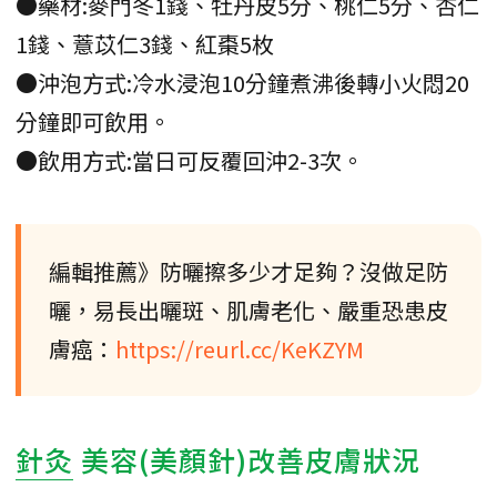
●藥材:麥門冬1錢、牡丹皮5分、桃仁5分、杏仁
1錢、薏苡仁3錢、紅棗5枚
●沖泡方式:冷水浸泡10分鐘煮沸後轉小火悶20
分鐘即可飲用。
●飲用方式:當日可反覆回沖2-3次。
編輯推薦》防曬擦多少才足夠？沒做足防
曬，易長出曬斑、肌膚老化、嚴重恐患皮
膚癌：
https://reurl.cc/KeKZYM
針灸
美容(美顏針)改善皮膚狀況