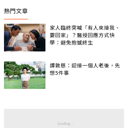
熱門文章
家人臨終突喊「有人來接我、
要回家」？醫授回應方式快
學：避免抱憾終生
譚敦慈：迎接一個人老後，先
想5件事