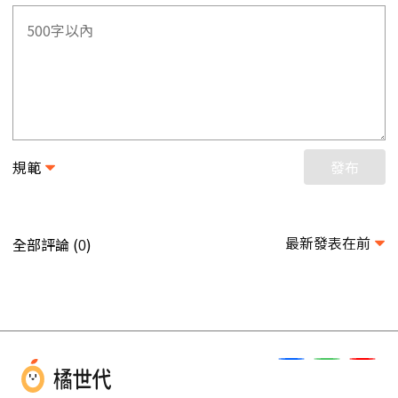
規範
發布
最新發表在前
全部評論 (
)
0