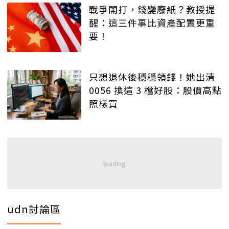
戰爭開打，錢變廢紙？教授提
醒：這三件事比資產配置更重
要！
只想退休後穩穩領錢！她出清
0056 換這 3 檔好股：股價高點
照樣買
udn討論區