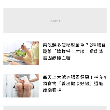
菜吃越多便秘越嚴重？2種膳食
纖維「這樣搭」才順！還能降
膽固醇穩血糖
每天上大號≠腸胃健康！補充4
類食物「養出健康好腸」還能
護腦養神