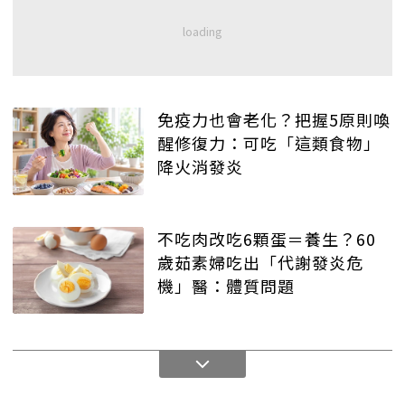
免疫力也會老化？把握5原則喚
醒修復力：可吃「這類食物」
降火消發炎
不吃肉改吃6顆蛋＝養生？60
歲茹素婦吃出「代謝發炎危
機」醫：體質問題