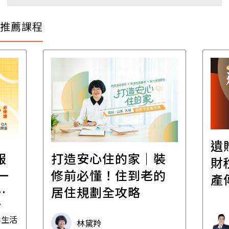
推薦課程
遺
報
打造安心住的家｜裝
財
一
修前必懂！住到老的
產
一
居住規劃全攻略
先
毒生活
林黛羚