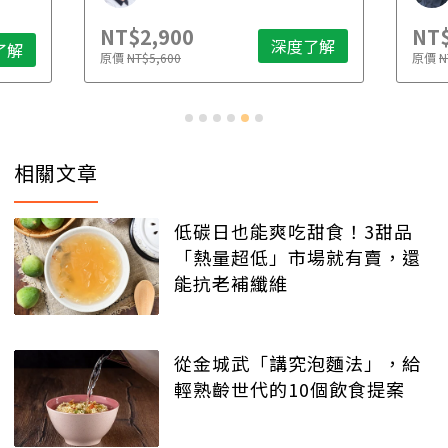
NT$2,900
NT$
深度了解
了解
原價
NT$5,600
原價
N
相關文章
低碳日也能爽吃甜食！3甜品
「熱量超低」市場就有賣，還
能抗老補纖維
從金城武「講究泡麵法」，給
輕熟齡世代的10個飲食提案