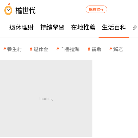
購買課程
退休理財
持續學習
在地推薦
生活百科
養生村
退休金
自書遺囑
補助
獨老