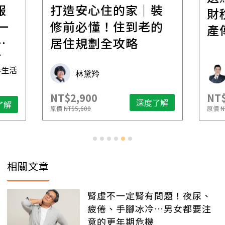
報
打造安心住的家｜裝
財
一
修前必懂！住到老的
產
一
居住規劃全攻略
先
毒生活
林黛羚
NT$2,900
NT$
深度了解
了解
原價
NT$5,600
原價
N
相關文章
腎虛不一定腎有問題！夜尿、
疲倦、手腳冰冷…男女都要注
意的更年期危機