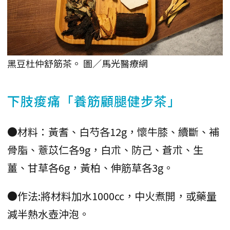
黑豆杜仲舒筋茶。 圖／馬光醫療網
下肢痠痛「養筋顧腿健步茶」
●材料：黃耆、白芍各12g，懷牛膝、續斷、補
骨脂、薏苡仁各9g，白朮、防己、蒼朮、生
薑、甘草各6g，黃柏、伸筋草各3g。
●作法:將材料加水1000cc，中火煮開，或藥量
減半熱水壺沖泡。