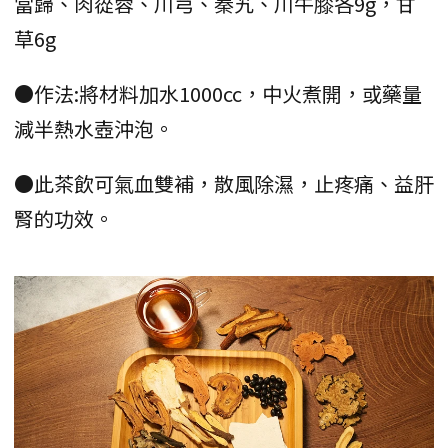
當歸、肉蓯蓉、川芎、秦艽、川牛膝各9g，甘
草6g
●作法:將材料加水1000cc，中火煮開，或藥量
減半熱水壺沖泡。
●此茶飲可氣血雙補，散風除濕，止疼痛、益肝
腎的功效。