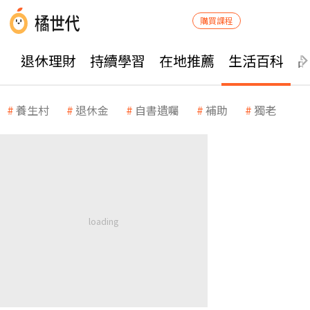
購買課程
退休理財
持續學習
在地推薦
生活百科
養生村
退休金
自書遺囑
補助
獨老