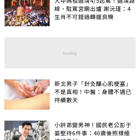
大甲媽祖遶境4/5起駕！遶境路
線、駐駕宮廟出爐 謝沅瑾：4
生肖不可錯過轉運良機
新北男子「針灸釀心肌梗塞」
不是真相！中醫：身體不適已
持續數天
小胖弟變男神！國民老公彭于
晏堅持6件事：40歲後照樣維