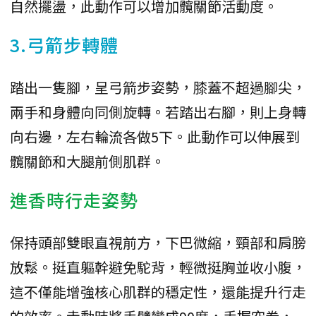
自然擺盪，此動作可以增加髖關節活動度。
3.弓箭步轉體
踏出一隻腳，呈弓箭步姿勢，膝蓋不超過腳尖，
兩手和身體向同側旋轉。若踏出右腳，則上身轉
向右邊，左右輪流各做5下。此動作可以伸展到
髖關節和大腿前側肌群。
進香時行走姿勢
保持頭部雙眼直視前方，下巴微縮，頸部和肩膀
放鬆。挺直軀幹避免駝背，輕微挺胸並收小腹，
這不僅能增強核心肌群的穩定性，還能提升行走