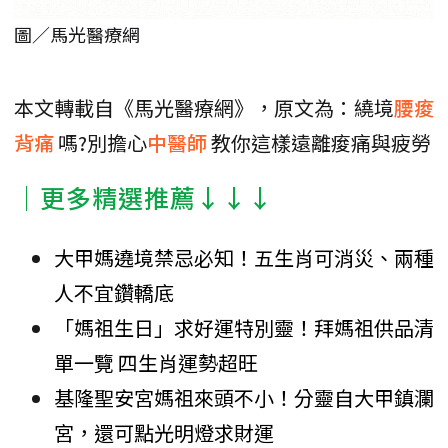
圖／馬光醫療網
本文轉載自《馬光醫療網》，原文為：繞境
腰痠
背痛
嗎?別擔心
中醫師
教你這樣遠離痠痛與疲勞
│更多精選推薦↓↓↓
大甲媽遶境禁忌必知！五生肖可消災、兩種
人不宜鑽轎底
「媽祖生日」求好運特別靈！拜媽祖供品清
單一覽 四生肖運勢超旺
基隆聖安宮媽祖來頭不小！分靈自大甲鎮瀾
宮，還可點光明燈求財運