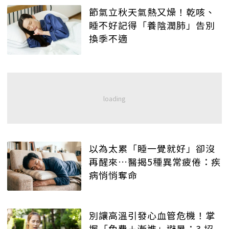
節氣立秋天氣熱又燥！乾咳、
睡不好記得「養陰潤肺」告別
換季不適
以為太累「睡一覺就好」卻沒
再醒來…醫揭5種異常疲倦：疾
病悄悄奪命
別讓高溫引發心血管危機！掌
握「免費＋漸進」避暑：3 招