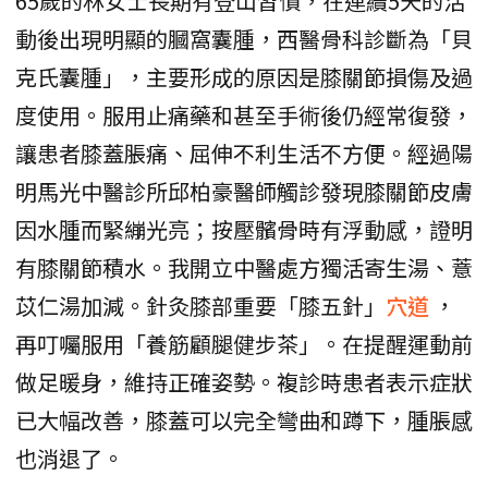
65歲的林女士長期有登山習慣，在連續5天的活
動後出現明顯的膕窩囊腫，西醫骨科診斷為「貝
克氏囊腫」，主要形成的原因是膝關節損傷及過
度使用。服用止痛藥和甚至手術後仍經常復發，
讓患者膝蓋脹痛、屈伸不利生活不方便。經過陽
明馬光中醫診所邱柏豪醫師觸診發現膝關節皮膚
因水腫而緊繃光亮；按壓髕骨時有浮動感，證明
有膝關節積水。我開立中醫處方獨活寄生湯、薏
苡仁湯加減。針灸膝部重要「膝五針」
穴道
，
再叮囑服用「養筋顧腿健步茶」。在提醒運動前
做足暖身，維持正確姿勢。複診時患者表示症狀
已大幅改善，膝蓋可以完全彎曲和蹲下，腫脹感
也消退了。