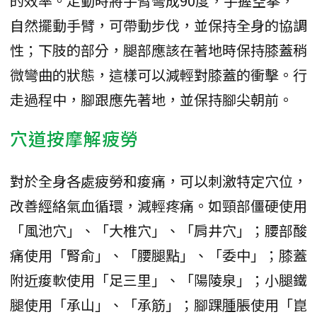
的效率。走動時將手臂彎成90度，手握空拳，
自然擺動手臂，可帶動步伐，並保持全身的協調
性；下肢的部分，腿部應該在著地時保持膝蓋稍
微彎曲的狀態，這樣可以減輕對膝蓋的衝擊。行
走過程中，腳跟應先著地，並保持腳尖朝前。
穴道按摩解疲勞
對於全身各處疲勞和痠痛，可以刺激特定穴位，
改善經絡氣血循環，減輕疼痛。如頸部僵硬使用
「風池穴」、「大椎穴」、「肩井穴」；腰部酸
痛使用「腎俞」、「腰腿點」、「委中」；膝蓋
附近痠軟使用「足三里」、「陽陵泉」；小腿鐵
腿使用「承山」、「承筋」；腳踝腫脹使用「崑