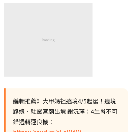
編輯推薦》大甲媽祖遶境4/5起駕！遶境
路線、駐駕宮廟出爐 謝沅瑾：4生肖不可
錯過轉運良機：
https://reurl.cc/eLqWAW