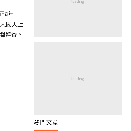
正8年
朝天閣天上
閣進香。
熱門文章