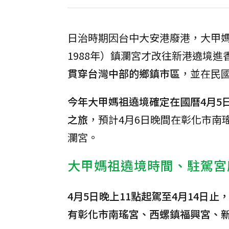
日治時期因台中大安港廢港，大甲媽
1988年）鎮瀾宮才改往新港遶境進
貫穿台灣中部的鄉鎮市區
，並在民國
今年大甲媽祖遶境確定在國曆4月5日
之旅
，預計4月6日晚間在彰化市南
瀾宮。
大甲媽祖遶境時間、駐駕宮
4月5日晚上11點起駕至4月14日
有彰化市南瑤宮、西螺鎮福興宮、