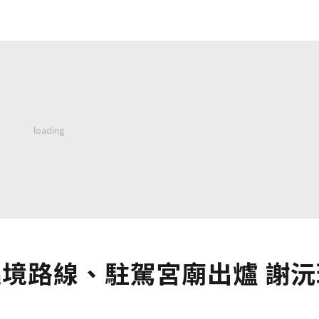
遶境路線、駐駕宮廟出爐 謝