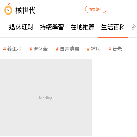
購買課程
退休理財
持續學習
在地推薦
生活百科
養生村
退休金
自書遺囑
補助
獨老