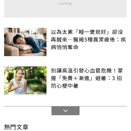
以為太累「睡一覺就好」卻沒
再醒來…醫揭5種異常疲倦：疾
病悄悄奪命
別讓高溫引發心血管危機！掌
握「免費＋漸進」避暑：3 招
防心梗中暑
熱門文章