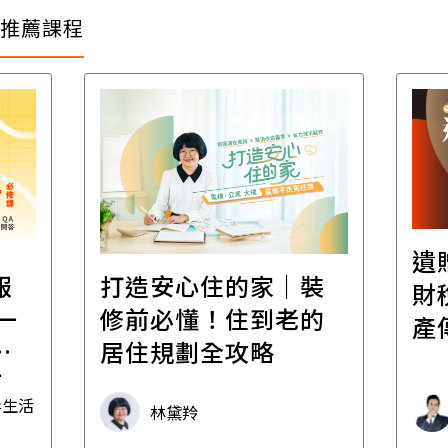
推薦課程
遺
報
打造安心住的家｜裝
財
一
修前必懂！住到老的
產
一
居住規劃全攻略
先
毒生活
林黛羚