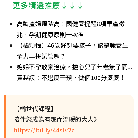
│更多精選推薦↓↓↓
高齡產婦風險高！國健署提醒8項早產徵
兆、孕期健康原則一次看
【橘煩惱】46歲好想要孩子，該辭職養生
全力再拚試管嗎？
媳婦不孕放棄治療，擔心兒子年老無子嗣...
黃越綏：不過度干預，做個100分婆婆！
【橘世代課程】
陪伴您成為有趣而溫暖的大人》
https://bit.ly/44stv2z