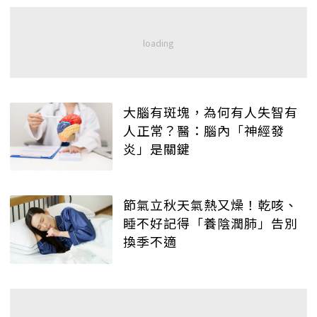
大腦有斑塊，為何有人失智有
人正常？醫：腦內「神經發
炎」是關鍵
節氣立秋天氣熱又燥！乾咳、
睡不好記得「養陰潤肺」告別
換季不適