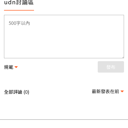
udn討論區
規範
發布
最新發表在前
全部評論 (
)
0