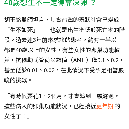
40歲想生不一定得靠
凍卵
？
胡玉銘醫師坦言，其實台灣的現狀社會已變成
「生不如死」──也就是出生率低於死亡率的階
段。過去連3年前來求診的患者，約有一半以上
都是40歲以上的女性，有些女性的卵巢功能較
差，抗穆勒氏管荷爾數值（AMH）僅0.1、0.2，
甚至低於0.01、0.02，在此情況下受孕是相當嚴
峻的挑戰。
「有時候要花1、2個月，才會追到一顆濾泡。
這些病人的卵巢功能狀況，已經接近
更年期
的
女性了！」