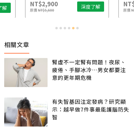
NT$2,900
NT$
深度了解
了解
原價
NT$5,600
原價
N
相關文章
腎虛不一定腎有問題！夜尿、
疲倦、手腳冰冷…男女都要注
意的更年期危機
有失智基因注定發病？研究顯
示：越早做7件事最能護腦防失
智