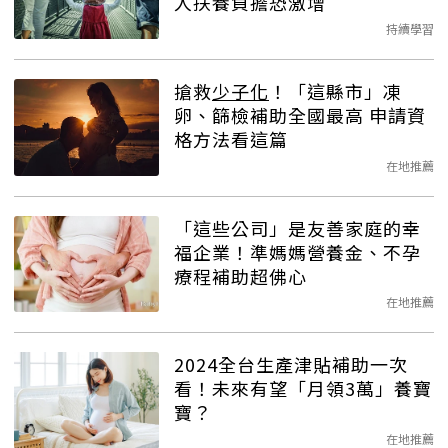
人扶養負擔恐激增
持續學習
搶救
少子化
！「這縣市」凍
卵、篩檢補助全國最高 申請資
格方法看這篇
在地推薦
「這些公司」是友善家庭的幸
福企業！準媽媽營養金、不孕
療程補助超佛心
在地推薦
2024全台生產津貼補助一次
看！未來有望「月領3萬」養寶
寶？
在地推薦