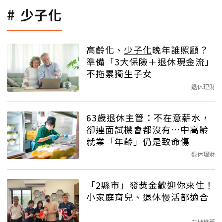
少子化
高齡化、
少子化
晚年誰照顧？
準備「3大保險＋退休現金流」
不拖累獨生子女
退休理財
63歲退休主管：不在意薪水，
卻連面試機會都沒有…中高齡
就業「年齡」仍是致命傷
退休理財
「2縣市」發獎金歡迎你來住！
小家庭育兒、退休慢活都適合
在地推薦