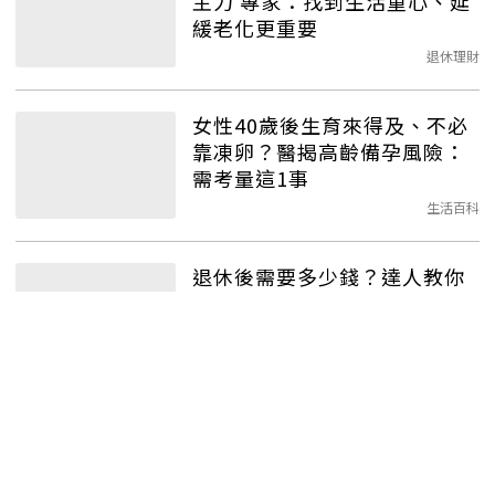
主力 專家：找到生活重心、延
緩老化更重要
退休理財
女性40歲後生育來得及、不必
靠凍卵？醫揭高齡備孕風險：
需考量這1事
生活百科
退休後需要多少錢？達人教你
這樣計算退休金缺口：越早準
備越能實現
退休理財
72歲超商店員暖心收服高齡
者！客製化職場當靠山 退休再
就業有方法