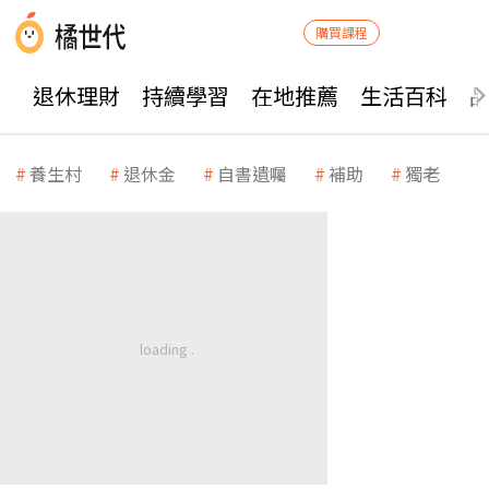
購買課程
退休理財
持續學習
在地推薦
生活百科
養生村
退休金
自書遺囑
補助
獨老