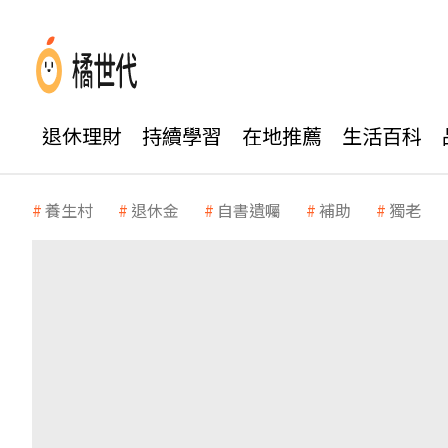
退休理財
持續學習
在地推薦
生活百科
養生村
退休金
自書遺囑
補助
獨老