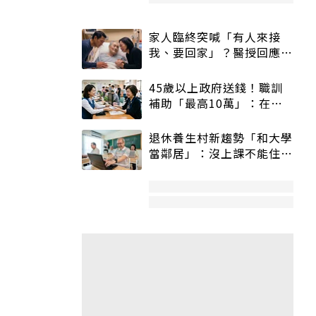
家人臨終突喊「有人來接
我、要回家」？醫授回應方
式快學：避免抱憾終生
45歲以上政府送錢！職訓
補助「最高10萬」：在
職、待業都能申請
退休養生村新趨勢「和大學
當鄰居」：沒上課不能住、
宿舍變養老房