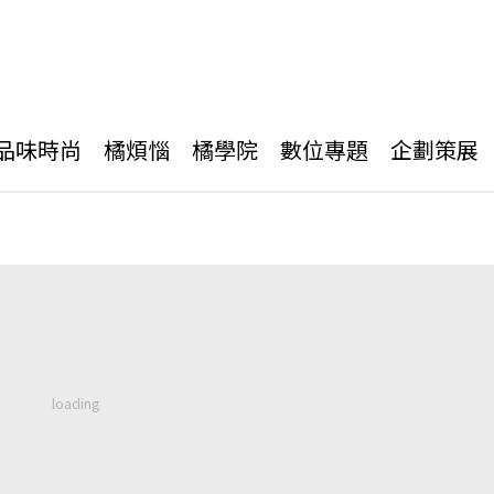
品味時尚
橘煩惱
橘學院
數位專題
企劃策展