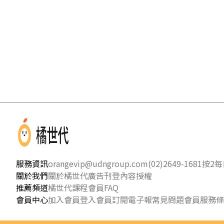
服務資訊
orangevip@udngroup.com
(02)2649-1681按2
每日
關於我們
關於橘世代
廣告刊登
內容授權
推薦頻道
橘世代課程
會員FAQ
會員中心
加入會員
登入會員
訂閱電子報
常見問題
會員服務條