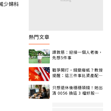
減少婦科
熱門文章
譚敦慈：迎接一個人老後，
先想5件事
戰爭開打，錢變廢紙？教授
提醒：這三件事比資產配置
更重要！
只想退休後穩穩領錢！她出
清 0056 換這 3 檔好股：
股價高點照樣買