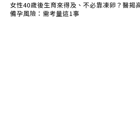
女性40歲後生育來得及、不必靠凍卵？醫揭
備孕風險：需考量這1事