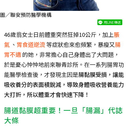
圖／聯安預防醫學機構
用LINE傳送
46歲翁女士日前體重突然狂掉10公斤，加上
脹
氣
、
胃食道逆流
等症狀愈來愈頻繁，暴瘦又
腸
胃不適
的她，非常擔心自己身體出了大問題，
於是憂心忡忡地前來聯青診所。在一系列腸胃功
能醫學檢查後，才發現主因是
腸黏膜受損，讓能
吸收養分的表面積銳減，導致身體吸收營養能力
大打折，所以體重才會快速下降！
腸道黏膜超重要！一旦「腸漏」代誌
大條