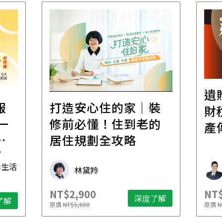
遺
報
打造安心住的家｜裝
財
一
修前必懂！住到老的
產
一
居住規劃全攻略
先
毒生活
林黛羚
NT$2,900
NT$
深度了解
了解
原價
NT$5,600
原價
N