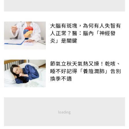
大腦有斑塊，為何有人失智有
人正常？醫：腦內「神經發
炎」是關鍵
節氣立秋天氣熱又燥！乾咳、
睡不好記得「養陰潤肺」告別
換季不適