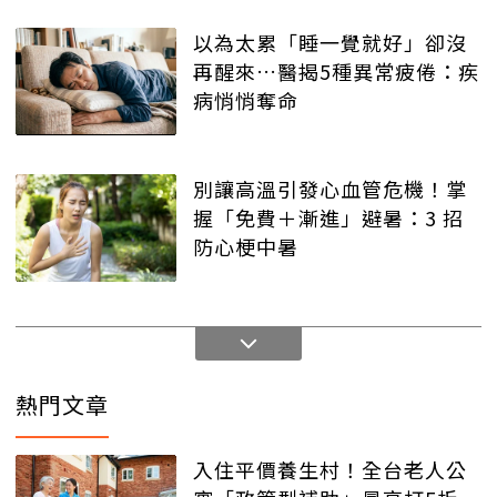
以為太累「睡一覺就好」卻沒
再醒來…醫揭5種異常疲倦：疾
病悄悄奪命
別讓高溫引發心血管危機！掌
握「免費＋漸進」避暑：3 招
防心梗中暑
熱門文章
入住平價養生村！全台老人公