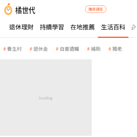
購買課程
退休理財
持續學習
在地推薦
生活百科
養生村
退休金
自書遺囑
補助
獨老