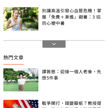
別讓高溫引發心血管危機！掌
握「免費＋漸進」避暑：3 招
防心梗中暑
熱門文章
譚敦慈：迎接一個人老後，先
想5件事
戰爭開打，錢變廢紙？教授提