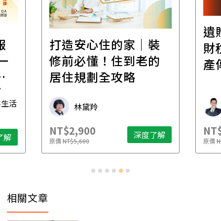
遺
報
打造安心住的家｜裝
財
一
修前必懂！住到老的
產
一
居住規劃全攻略
先
毒生活
林黛羚
NT$2,900
NT$
深度了解
了解
原價
NT$5,600
原價
N
相關文章