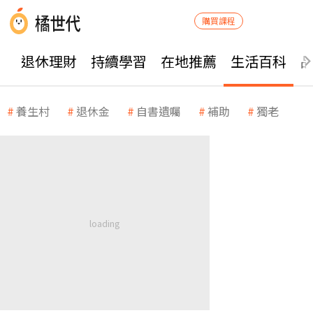
購買課程
退休理財
持續學習
在地推薦
生活百科
養生村
退休金
自書遺囑
補助
獨老