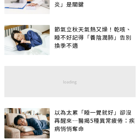
炎」是關鍵
節氣立秋天氣熱又燥！乾咳、
睡不好記得「養陰潤肺」告別
換季不適
以為太累「睡一覺就好」卻沒
再醒來…醫揭5種異常疲倦：疾
病悄悄奪命