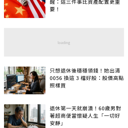
醒：這三件事比資產配置更重
要！
只想退休後穩穩領錢！她出清
0056 換這 3 檔好股：股價高點
照樣買
退休第一天就崩潰！60歲男對
著超商便當懷疑人生「一切好
安靜」