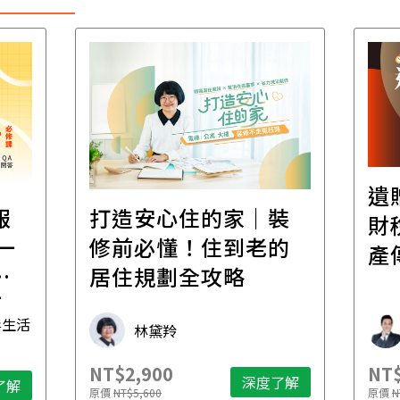
遺
報
打造安心住的家｜裝
財
一
修前必懂！住到老的
產
一
居住規劃全攻略
先
毒生活
林黛羚
NT$2,900
NT$
深度了解
了解
原價
NT$5,600
原價
N