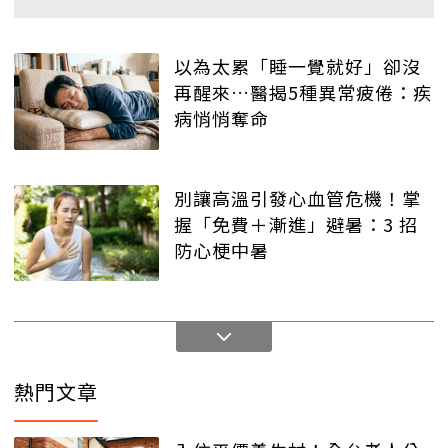
以為太累「睡一覺就好」卻沒
再醒來…醫揭5種異常疲倦：疾
病悄悄奪命
別讓高溫引發心血管危機！掌
握「免費＋漸進」避暑：3 招
防心梗中暑
熱門文章