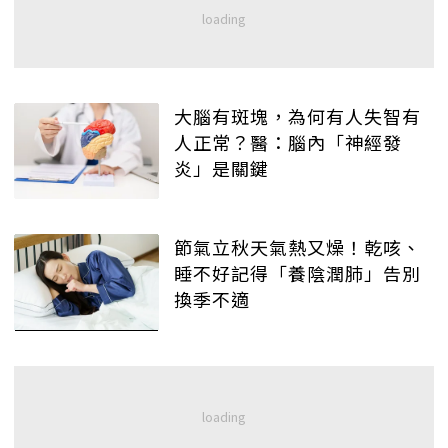
大腦有斑塊，為何有人失智有
人正常？醫：腦內「神經發
炎」是關鍵
節氣立秋天氣熱又燥！乾咳、
睡不好記得「養陰潤肺」告別
換季不適