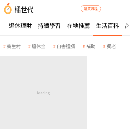
購買課程
退休理財
持續學習
在地推薦
生活百科
養生村
退休金
自書遺囑
補助
獨老