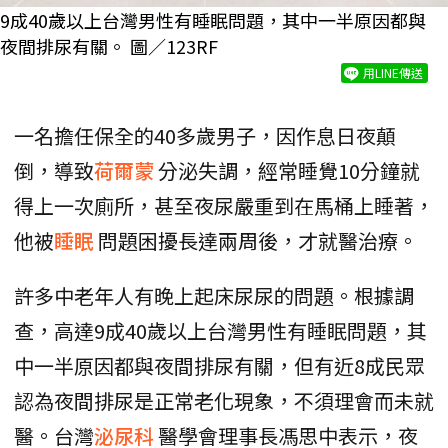
9成40歲以上台灣男性有睡眠問題，其中一半原因都與
夜間排尿有關。 圖／123RF
用LINE傳送
一名擔任保全的40多歲男子，因作息日夜顛
倒，導致
荷爾蒙
分泌失調，經常睡覺10分鐘就
得上一次廁所，甚至夜尿嚴重到在馬桶上睡著，
他被
睡眠
問題困擾長達兩周後，才就醫治療。
許多中老年人有晚上起床尿尿的問題。根據調
查，高達9成40歲以上台灣男性有睡眠問題，其
中一半原因都與夜間排尿有關，但有近8成民眾
認為夜間排尿是正常老化現象，不須理會而未就
醫。台灣
泌尿科
醫學會理事長馮思中表示，夜