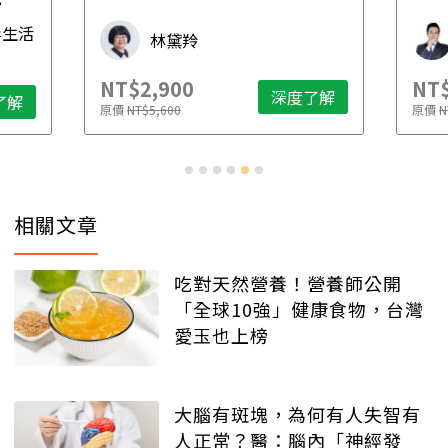
先
毒生活
林黛羚
NT$2,900
NT$
深度了解
了解
原價
NT$5,600
原價
N
相關文章
吃對天然營養！營養師公開
「全球10強」健康食物，台灣
愛玉也上榜
大腦有斑塊，為何有人失智有
人正常？醫：腦內「神經發