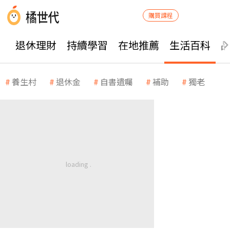
購買課程
退休理財
持續學習
在地推薦
生活百科
養生村
退休金
自書遺囑
補助
獨老