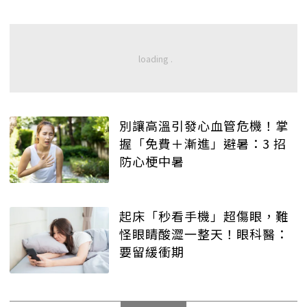
別讓高溫引發心血管危機！掌
握「免費＋漸進」避暑：3 招
防心梗中暑
起床「秒看手機」超傷眼，難
怪眼睛酸澀一整天！眼科醫：
要留緩衝期