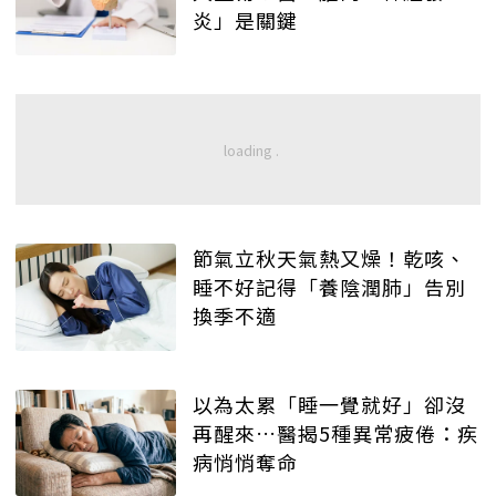
炎」是關鍵
節氣立秋天氣熱又燥！乾咳、
睡不好記得「養陰潤肺」告別
換季不適
以為太累「睡一覺就好」卻沒
再醒來…醫揭5種異常疲倦：疾
病悄悄奪命