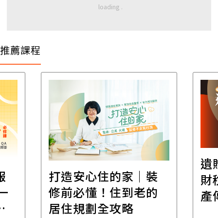
推薦課程
遺
報
打造安心住的家｜裝
財
一
修前必懂！住到老的
產
一
居住規劃全攻略