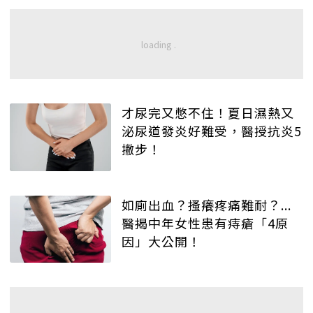
才尿完又憋不住！夏日濕熱又
泌尿道發炎好難受，醫授抗炎5
撇步！
如廁出血？搔癢疼痛難耐？...
醫揭中年女性患有痔瘡「4原
因」大公開！