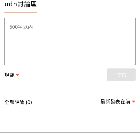
udn討論區
規範
發布
最新發表在前
全部評論 (
)
0