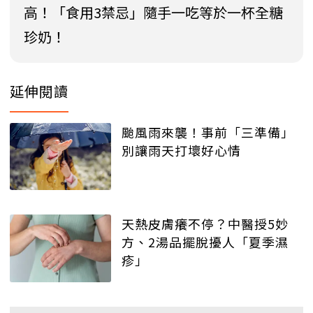
高！「食用3禁忌」隨手一吃等於一杯全糖
珍奶！
延伸閱讀
颱風雨來襲！事前「三準備」
別讓雨天打壞好心情
天熱皮膚癢不停？中醫授5妙
方、2湯品擺脫擾人「夏季濕
疹」