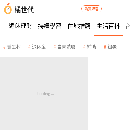
購買課程
退休理財
持續學習
在地推薦
生活百科
養生村
退休金
自書遺囑
補助
獨老