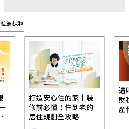
推薦課程
遺
報
打造安心住的家｜裝
財
一
修前必懂！住到老的
產
一
居住規劃全攻略
先