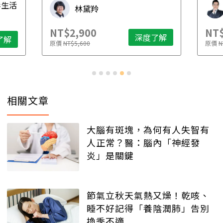
毒生活
林黛羚
NT$2,900
NT$
深度了解
了解
原價
NT$5,600
原價
N
相關文章
大腦有斑塊，為何有人失智有
人正常？醫：腦內「神經發
炎」是關鍵
節氣立秋天氣熱又燥！乾咳、
睡不好記得「養陰潤肺」告別
換季不適