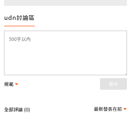
udn討論區
規範
發布
最新發表在前
全部評論 (
)
0