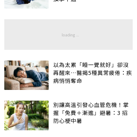
以為太累「睡一覺就好」卻沒
再醒來…醫揭5種異常疲倦：疾
病悄悄奪命
別讓高溫引發心血管危機！掌
握「免費＋漸進」避暑：3 招
防心梗中暑