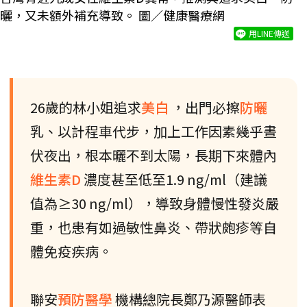
曬，又未額外補充導致。 圖／健康醫療網
用LINE傳送
26歲的林小姐追求
美白
，出門必擦
防曬
乳、以計程車代步，加上工作因素幾乎晝
伏夜出，根本曬不到太陽，長期下來體內
維生素D
濃度甚至低至1.9 ng/ml（建議
值為≥30 ng/ml），導致身體慢性發炎嚴
重，也患有如過敏性鼻炎、帶狀皰疹等自
體免疫疾病。
聯安
預防醫學
機構總院長鄭乃源醫師表