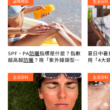
品味時尚
生活百科
SPF、PA
防曬
指標是什麼？指數
夏日中暑
越高越
防曬
？視「紫外線類型」
用「4大
而定！
增！
生活百科
生活百科