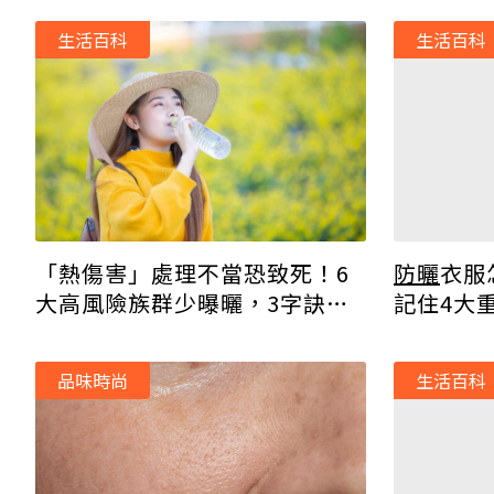
生活百科
生活百科
防曬
衣服
「熱傷害」處理不當恐致死！6
記住4大
大高風險族群少曝曬，3字訣預
防中暑
品味時尚
生活百科