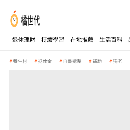
退休理財
持續學習
在地推薦
生活百科
養生村
退休金
自書遺囑
補助
獨老