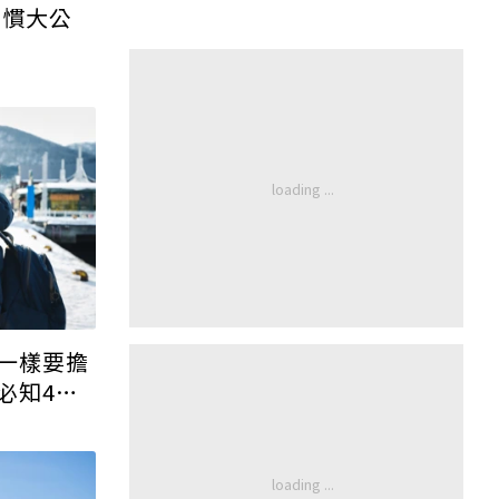
習慣大公
一樣要擔
必知4重