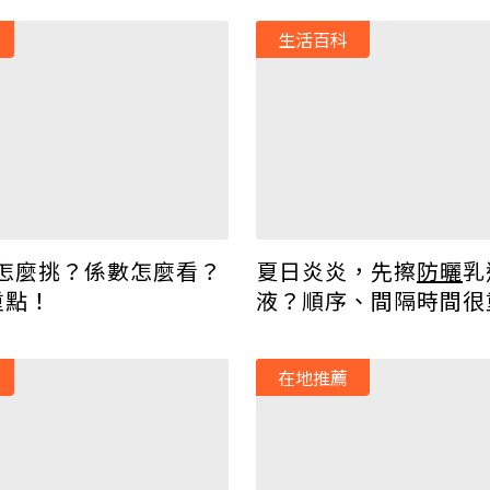
生活百科
怎麼挑？係數怎麼看？
夏日炎炎，先擦
防曬
乳
重點！
液？順序、間隔時間很
錯恐過敏
在地推薦