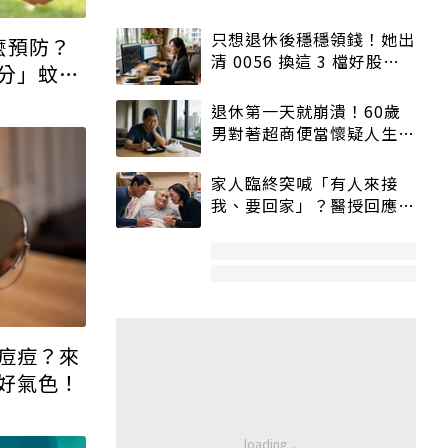
只想退休後穩穩領錢！她出
麼預防？
清 0056 換這 3 檔好股：
分」蚊子
股價高點照樣買
退休第一天就崩潰！60歲
男對著超商便當懷疑人生
「一切好安靜」
家人臨終突喊「有人來接
我、要回家」？醫授回應方
式快學：避免抱憾終生
痘痘？來
好氣色！