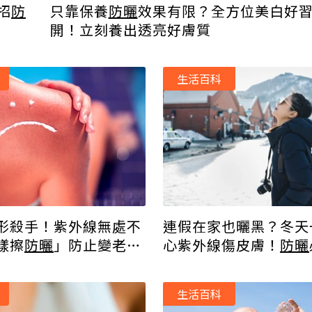
招
防
只靠保養
防曬
效果有限？全方位美白好
開！立刻養出透亮好膚質
生活百科
形殺手！紫外線無處不
連假在家也曬黑？冬天
樣擦
防曬
」防止變老又
心紫外線傷皮膚！
防曬
點
生活百科