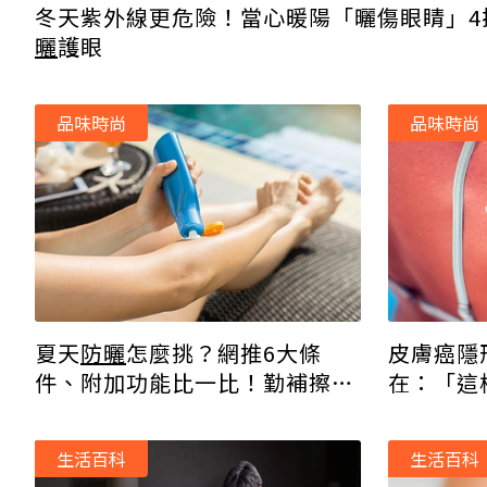
冬天紫外線更危險！當心暖陽「曬傷眼睛」4
曬
護眼
品味時尚
品味時尚
皮膚癌隱
夏天
防曬
怎麼挑？網推6大條
在：「這
件、附加功能比一比！勤補擦免
醜
曬黑
生活百科
生活百科