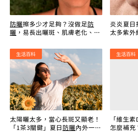
防曬
擦多少才足夠？沒做足
防
炎炎夏日
曬
，易長出曬斑、肌膚老化、嚴
太多紫外
重恐患皮膚癌！
生活百科
生活百科
「維生素
太陽曬太多，當心長斑又顯老！
怎麼補充
「1茶3關鍵」夏日
防曬
內外一次
到位