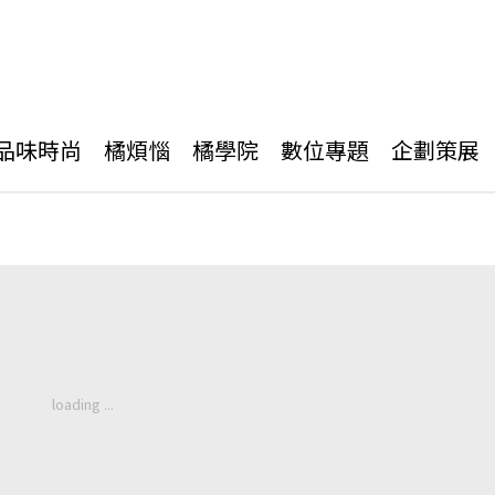
品味時尚
橘煩惱
橘學院
數位專題
企劃策展