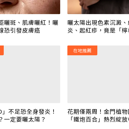
拒曬斑、肌膚曬紅！曬
曬太陽出現色素沉澱、
線恐引發皮膚癌
炎、起紅疹，竟是「檸
惹的禍！醫：當心「植
皮膚炎」
在地推薦
D」不足恐全身發炎！
花期僅兩周！金門植物
？一定要曬太陽？
「鐵炮百合」熱烈綻放