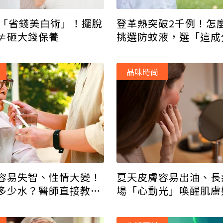
登革熱突破2千例！怎
招「省錢美白術」！擺脫
挑選防蚊液，選「這成
≠砸大錢保養
最怕！
品味時尚
容易失智、性情大變！
夏天皮膚容易出油、長
多少水？醫師直接教你
場「心動光」喚醒肌膚
！