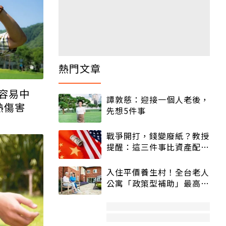
熱門文章
容易中
譚敦慈：迎接一個人老後，
熱傷害
先想5件事
戰爭開打，錢變廢紙？教授
提醒：這三件事比資產配置
更重要！
入住平價養生村！全台老人
公寓「政策型補助」最高打
5折