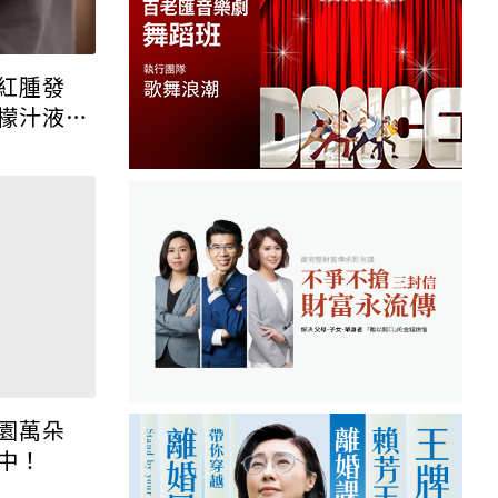
紅腫發
檬汁液」
物光照性
園萬朵
中！