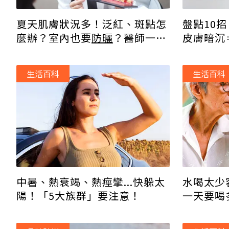
夏天肌膚狀況多！泛紅、斑點怎
盤點10
麼辦？室內也要
防曬
？醫師一次
皮膚暗沉
說明
生活百科
生活百科
中暑、熱衰竭、熱痙攣...快躲太
水喝太少
陽！「5大族群」要注意！
一天要喝
「乘30」