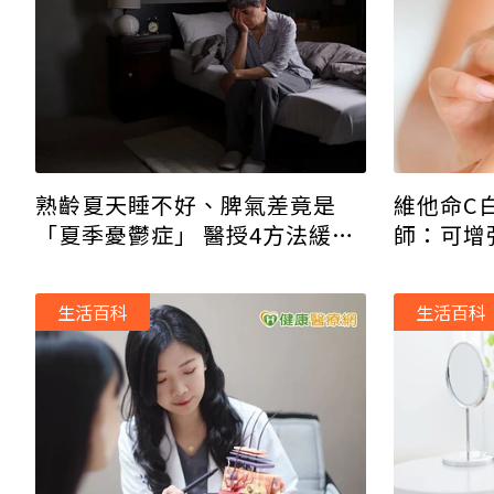
熟齡夏天睡不好、脾氣差竟是
維他命C
「夏季憂鬱症」 醫授4方法緩解
師：可增
健康風險
生活百科
生活百科