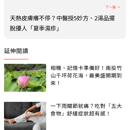
天熱皮膚癢不停？中醫授5妙方、2湯品擺
脫擾人「夏季濕疹」
延伸閱讀
相機、記憶卡準備好！南投竹
山千坪荷花海，最美盛開期到
來！
一下雨關節就痛？吃對「五大
食物」舒緩症狀超有感！