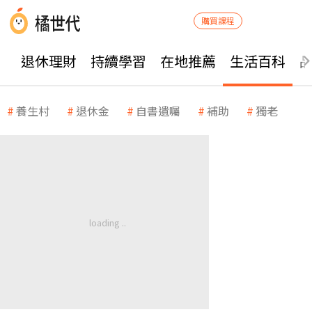
購買課程
退休理財
持續學習
在地推薦
生活百科
養生村
退休金
自書遺囑
補助
獨老