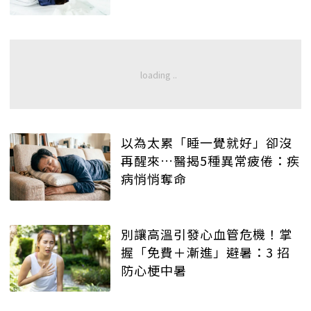
以為太累「睡一覺就好」卻沒
再醒來…醫揭5種異常疲倦：疾
病悄悄奪命
別讓高溫引發心血管危機！掌
握「免費＋漸進」避暑：3 招
防心梗中暑