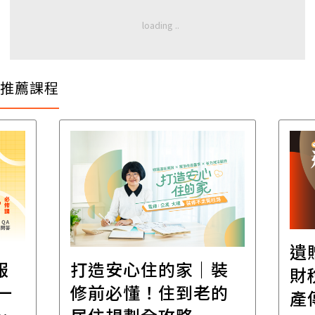
推薦課程
遺
報
打造安心住的家｜裝
財
一
修前必懂！住到老的
產