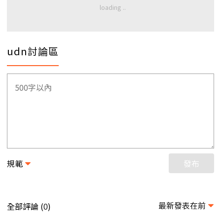
udn討論區
規範
發布
最新發表在前
全部評論 (
)
0