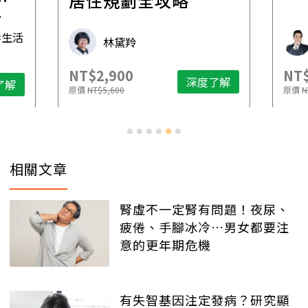
一
居住規劃全攻略
先
毒生活
林黛羚
NT$2,900
NT$
深度了解
了解
原價
NT$5,600
原價
N
相關文章
腎虛不一定腎有問題！夜尿、
疲倦、手腳冰冷…男女都要注
意的更年期危機
有失智基因注定發病？研究顯