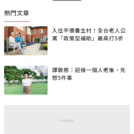
熱門文章
入住平價養生村！全台老人公
寓「政策型補助」最高打5折
譚敦慈：迎接一個人老後，先
想5件事