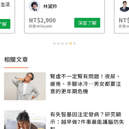
毒生活
林黛羚
NT$2,900
NT$
深度了解
了解
原價
NT$5,600
原價
N
相關文章
腎虛不一定腎有問題！夜尿、
疲倦、手腳冰冷…男女都要注
意的更年期危機
有失智基因注定發病？研究顯
示：越早做7件事最能護腦防失
智