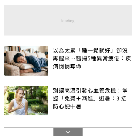
以為太累「睡一覺就好」卻沒
再醒來…醫揭5種異常疲倦：疾
病悄悄奪命
別讓高溫引發心血管危機！掌
握「免費＋漸進」避暑：3 招
防心梗中暑