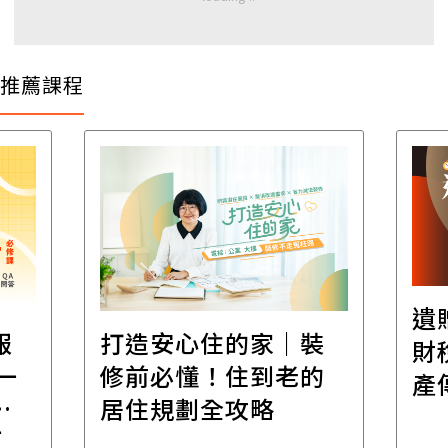
推薦課程
遺
報
打造安心住的家｜裝
財
一
修前必懂！住到老的
產
一
居住規劃全攻略
先