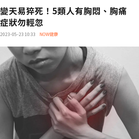
變天易猝死！5類人有胸悶、胸痛
症狀勿輕忽
2023-05-23 10:33
NOW健康