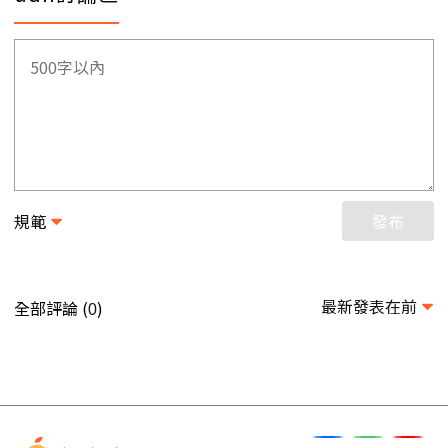
規範
發布
最新發表在前
全部評論 (
)
0