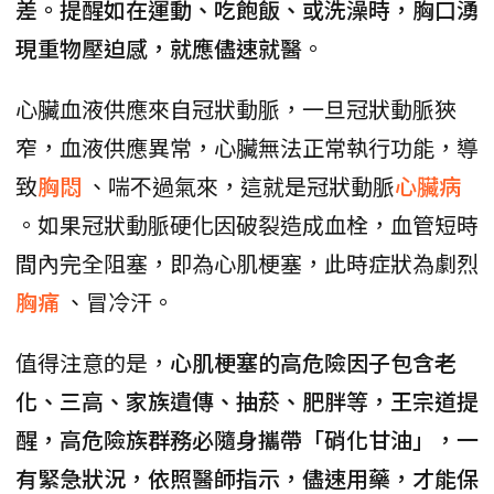
差。提醒如在運動、吃飽飯、或洗澡時，胸口湧
現重物壓迫感，就應儘速就醫
。
心臟血液供應來自冠狀動脈，一旦冠狀動脈狹
窄，血液供應異常，心臟無法正常執行功能，導
致
胸悶
、喘不過氣來，這就是冠狀動脈
心臟病
。如果冠狀動脈硬化因破裂造成血栓，血管短時
間內完全阻塞，即為心肌梗塞，此時症狀為劇烈
胸痛
、冒冷汗。
值得注意的是，
心肌梗塞的高危險因子包含老
化、三高、家族遺傳、抽菸、肥胖等，王宗道提
醒，高危險族群務必隨身攜帶「硝化甘油」，一
有緊急狀況，依照醫師指示，儘速用藥，才能保