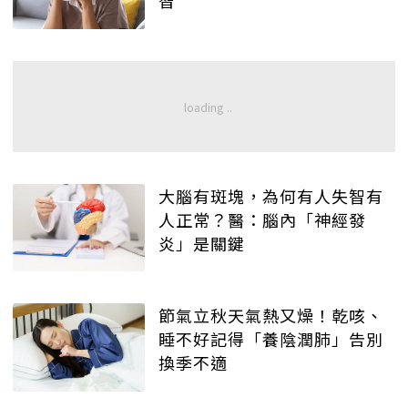
大腦有斑塊，為何有人失智有
人正常？醫：腦內「神經發
炎」是關鍵
節氣立秋天氣熱又燥！乾咳、
睡不好記得「養陰潤肺」告別
換季不適