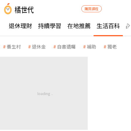
購買課程
退休理財
持續學習
在地推薦
生活百科
養生村
退休金
自書遺囑
補助
獨老