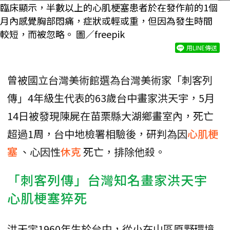
臨床顯示，半數以上的心肌梗塞患者於在發作前的1個
月內感覺胸部悶痛，症狀或輕或重，但因為發生時間
較短，而被忽略。 圖／freepik
用LINE傳送
曾被國立台灣美術館選為台灣美術家「刺客列
傳」4年級生代表的63歲台中畫家洪天宇，5月
14日被發現陳屍在苗栗縣大湖鄉畫室內，死亡
超過1周，台中地檢署相驗後，研判為因
心肌梗
塞
、心因性
休克
死亡，排除他殺。
「刺客列傳」台灣知名畫家洪天宇
心肌梗塞猝死
洪天宇1960年生於台中，從小在山區原野環境