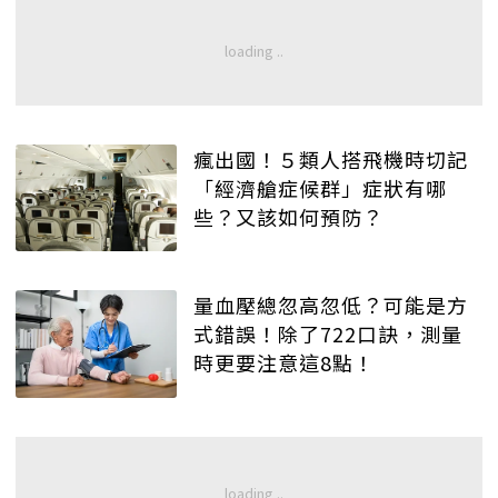
瘋出國！５類人搭飛機時切記
「經濟艙症候群」症狀有哪
些？又該如何預防？
量血壓總忽高忽低？可能是方
式錯誤！除了722口訣，測量
時更要注意這8點！