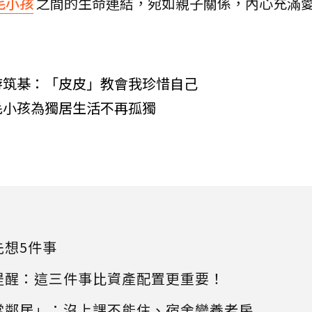
毛小孩
之間的生命連結，宛如親子關係，內心充滿
游筑棊：「皮皮」教會我珍惜自己
毛小孩為獨居生活不再孤獨
先想5件事
提醒：這三件事比資產配置更重要！
當鄰居」：沒上課不能住、宿舍變養老房