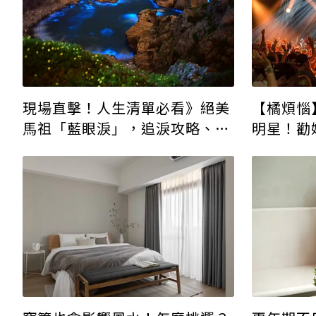
現場直擊！人生清單必看》絕美
【橘煩惱
馬祖「藍眼淚」，追淚攻略、秘
明星！勸
境景點整理包
你也不知