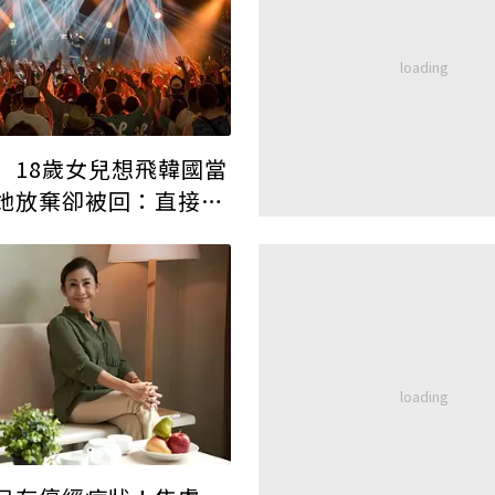
】18歲女兒想飛韓國當
她放棄卻被回：直接去
道