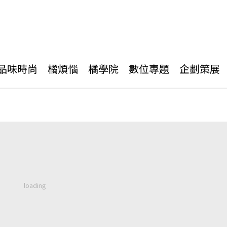
品味時尚
橘煩惱
橘學院
數位專題
企劃策展