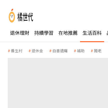
退休理財
持續學習
在地推薦
生活百科
養生村
退休金
自書遺囑
補助
獨老