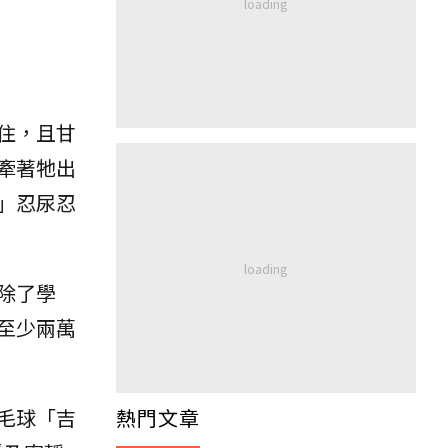
住，且甘
牽著牠出
」忍尿忍
除了學
至少兩萬
毛球「吉
熱門文章