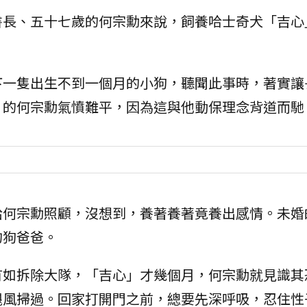
書長、五十七歲的何宗勳來說，飼養哈士奇犬「吉心
下一隻出生不到一個月的小狗，聽聞此事時，著實讓
」的何宗勳氣憤難平，因為這與他動保理念背道而馳
給何宗勳照顧，沒想到，養著養著竟養出感情。未婚
的狗爸爸。
有如拆除大隊，「吉心」才幾個月，何宗勳就見識其
颶風掃過。回家打開門之前，總要先深呼吸，忍住性