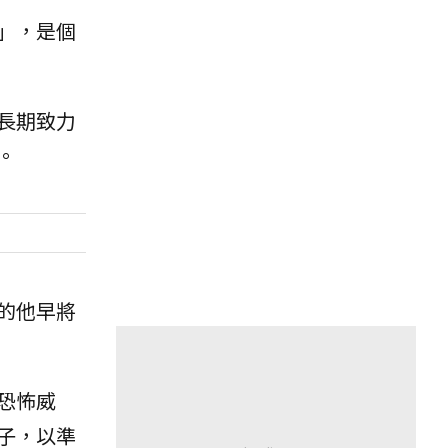
」，是個
長期致力
。
的他早將
恐怖威
子，以準