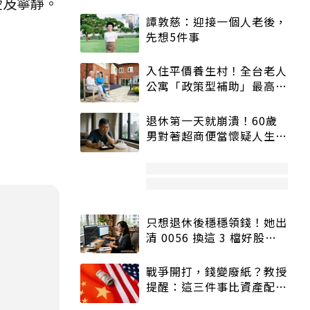
愛及寧靜。
譚敦慈：迎接一個人老後，
先想5件事
入住平價養生村！全台老人
公寓「政策型補助」最高打
5折
退休第一天就崩潰！60歲
男對著超商便當懷疑人生
「一切好安靜」
只想退休後穩穩領錢！她出
清 0056 換這 3 檔好股：
股價高點照樣買
戰爭開打，錢變廢紙？教授
提醒：這三件事比資產配置
更重要！