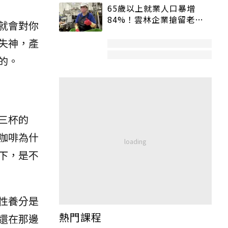
65歲以上就業人口暴增
84%！雲林企業搶留老員
就會對你
工：穩定性高、經驗豐富
失神，產
的。
三杯的
咖啡為什
下，是不
性養分是
熱門課程
還在那邊