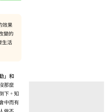
的效果
改變的
變生活
：
勤」和
沒那麼
倒下。知
會中而有
人做不