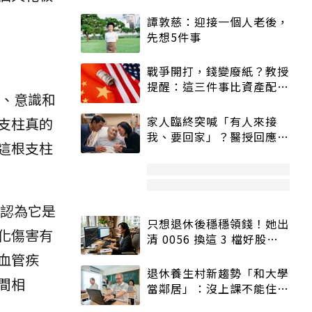
譚敦慈：迎接一個人老後，
先想5件事
戰爭開打，錢變廢紙？教授
提醒：這三件事比資產配置
、意識和
更重要！
家人臨終突喊「有人來接
支柱真的
我、要回家」？醫授回應方
這根支柱
式快學：避免抱憾終生
認為它是
只想退休後穩穩領錢！她出
化傷害有
清 0056 換這 3 檔好股：
股價高點照樣買
血管疾
退休養生村新趨勢「和大學
間相
當鄰居」：沒上課不能住、
宿舍變養老房