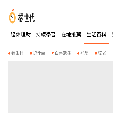
退休理財
持續學習
在地推薦
生活百科
養生村
退休金
自書遺囑
補助
獨老