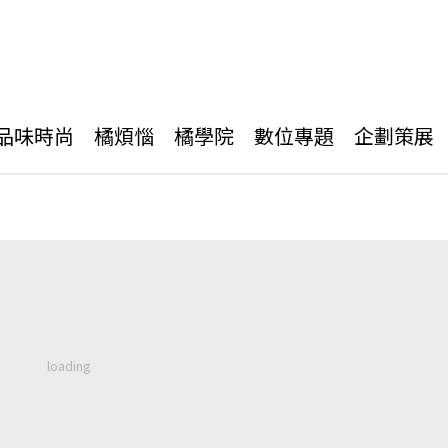
品味時尚
橘煩惱
橘學院
數位專題
企劃策展