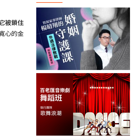
它被鎖住
寬心的金