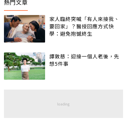
熱門文章
家人臨終突喊「有人來接我、
要回家」？醫授回應方式快
學：避免抱憾終生
譚敦慈：迎接一個人老後，先
想5件事