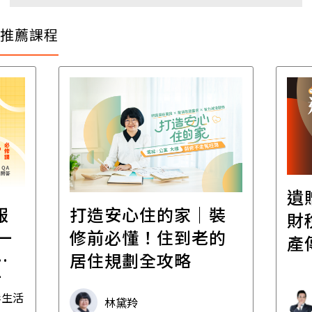
推薦課程
遺贈稅規劃直播課│
裝
百
財稅專家親授，讓資
的
經
產傳承更有效率
年
財稅專家 朱家棟