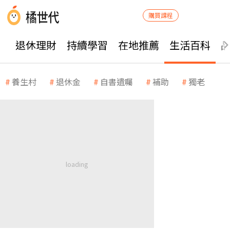
購買課程
退休理財
持續學習
在地推薦
生活百科
養生村
退休金
自書遺囑
補助
獨老