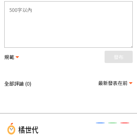
規範
發布
最新發表在前
全部評論 (
)
0