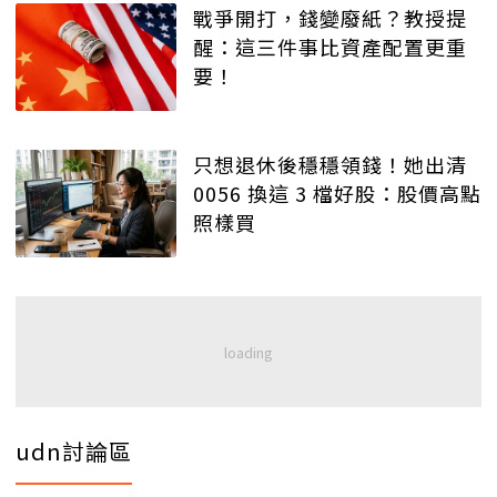
戰爭開打，錢變廢紙？教授提
醒：這三件事比資產配置更重
要！
只想退休後穩穩領錢！她出清
0056 換這 3 檔好股：股價高點
照樣買
udn討論區