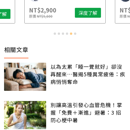
NT$2,500
NT
了解
深度了解
原價
NT$4,888
原價
相關文章
以為太累「睡一覺就好」卻沒
再醒來…醫揭5種異常疲倦：疾
病悄悄奪命
別讓高溫引發心血管危機！掌
握「免費＋漸進」避暑：3 招
防心梗中暑