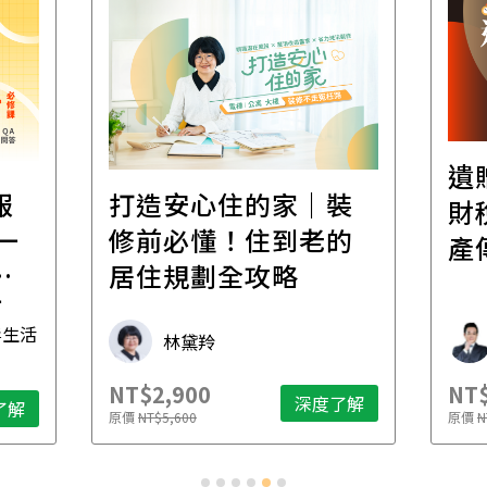
遺
報
打造安心住的家｜裝
財
一
修前必懂！住到老的
產
一
居住規劃全攻略
先
毒生活
林黛羚
NT$2,900
NT$
深度了解
了解
原價
NT$5,600
原價
N