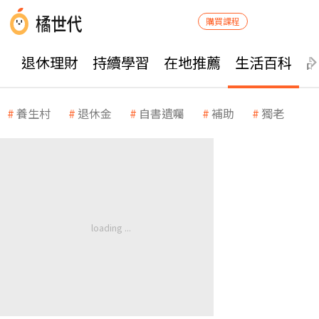
購買課程
退休理財
持續學習
在地推薦
生活百科
養生村
退休金
自書遺囑
補助
獨老