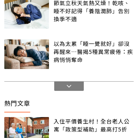
節氣立秋天氣熱又燥！乾咳、
睡不好記得「養陰潤肺」告別
換季不適
以為太累「睡一覺就好」卻沒
再醒來…醫揭5種異常疲倦：疾
病悄悄奪命
熱門文章
入住平價養生村！全台老人公
寓「政策型補助」最高打5折