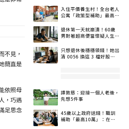
入住平價養生村！全台老人
公寓「政策型補助」最高打
5折
退休第一天就崩潰！60歲
男對著超商便當懷疑人生
「一切好安靜」
只想退休後穩穩領錢！她出
而不見，
清 0056 換這 3 檔好股：
股價高點照樣買
她簡直是
能依照母
譚敦慈：迎接一個人老後，
先想5件事
人，巧遇
滿足思念
45歲以上政府送錢！職訓
補助「最高10萬」：在
職、待業都能申請