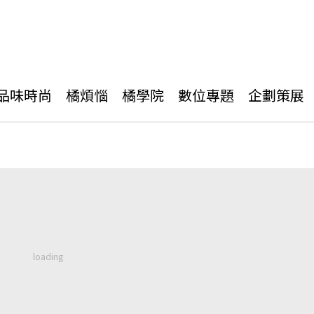
品味時尚
橘煩惱
橘學院
數位專題
企劃策展