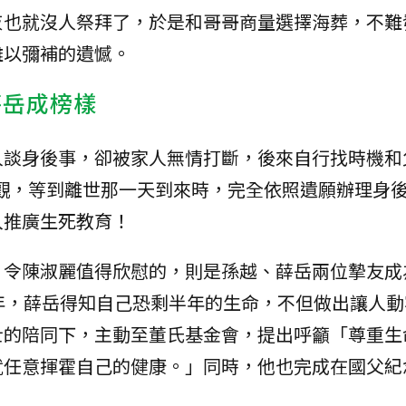
灰也就沒人祭拜了，於是和哥哥商量選擇海葬，不難
難以彌補的遺憾。
薛岳成榜樣
人談身後事，卻被家人無情打斷，後來自行找時機和
魂觀，等到離世那一天到來時，完全依照遺願辦理身
入推廣生死教育！
，令陳淑麗值得欣慰的，則是孫越、薛岳兩位摯友成
年，薛岳得知自己恐剩半年的生命，不但做出讓人動
士的陪同下，主動至董氏基金會，提出呼籲「尊重生
就任意揮霍自己的健康。」同時，他也完成在國父紀