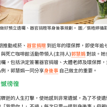
已做好預立遺囑、器官捐贈等身後事規劃。 圖／張皓婷攝
期推動戒菸、
器官捐贈
到近年的環保葬，即使年逾
與死亡咖啡館活動帶領人(主持人)
郭慧娟
對談。她
遺囑，包括決定簽署器官捐贈、大體老師及環保葬，
為例，郭慧娟一同分享
身後事
自己做主的重要。
遺憾徬徨
然驟逝的人生打擊，使她感到非常遺憾，為了不使遺
說「我愛你！」不過，每次只要一提到身後事，母親