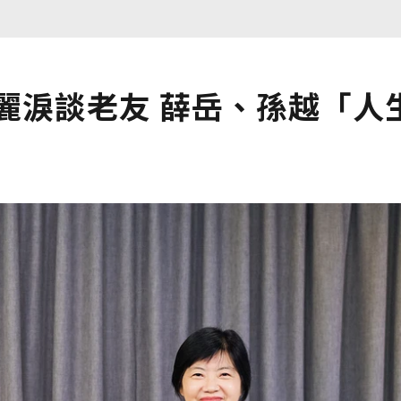
麗淚談老友 薛岳、孫越「人