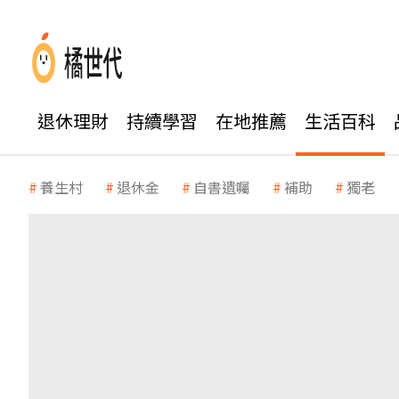
退休理財
持續學習
在地推薦
生活百科
養生村
退休金
自書遺囑
補助
獨老