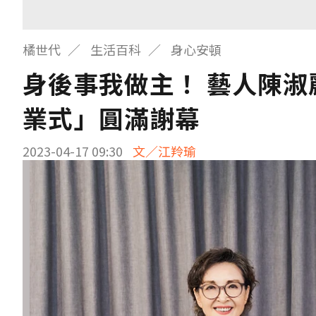
橘世代
生活百科
身心安頓
身後事我做主！ 藝人陳淑
業式」圓滿謝幕
2023-04-17 09:30
文／江羚瑜