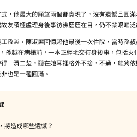
方式，他最大的願望兩個都實現了，沒有遺憾且圓滿
起故友積極處理身後事彷彿歷歷在目，仍不禁眼眶泛
義工孫越，陳淑麗回憶起他最後一次住院，當時孫叔
苦，孫越在病榻前，一本正經地交待身後事，包括火
待得一清二楚，聽在她耳裡格外不捨，不過，能夠依
無非也是一種圓滿。
課
，將造成哪些遺憾？