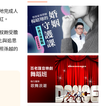
地完成人
紅。
叔飽受膽
化與追思
照孫越的