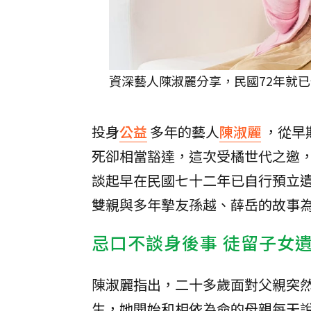
資深藝人陳淑麗分享，民國72年就
投身
公益
多年的藝人
陳淑麗
，從早
死卻相當豁達，這次受橘世代之邀，
談起早在民國七十二年已自行預立
雙親與多年摯友孫越、薛岳的故事
忌口不談身後事 徒留子女
陳淑麗指出，二十多歲面對父親突
生，她開始和相依為命的母親每天