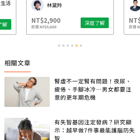
毒生活
林黛羚
NT$2,900
NT$
深度了解
了解
原價
NT$5,600
原價
N
相關文章
腎虛不一定腎有問題！夜尿、
疲倦、手腳冰冷…男女都要注
意的更年期危機
有失智基因注定發病？研究顯
示：越早做7件事最能護腦防失
智