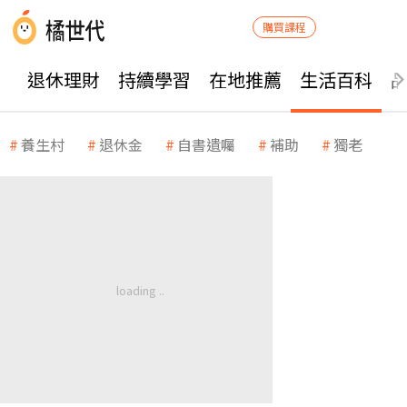
購買課程
退休理財
持續學習
在地推薦
生活百科
養生村
退休金
自書遺囑
補助
獨老