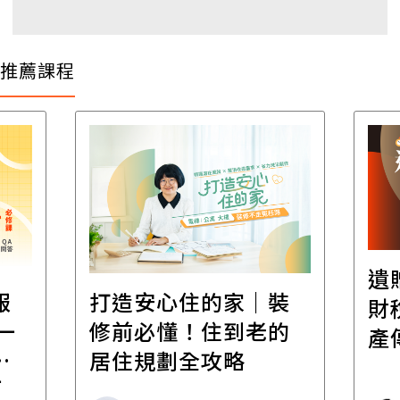
推薦課程
遺
報
打造安心住的家｜裝
財
一
修前必懂！住到老的
產
一
居住規劃全攻略
先