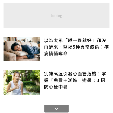
以為太累「睡一覺就好」卻沒
再醒來…醫揭5種異常疲倦：疾
病悄悄奪命
別讓高溫引發心血管危機！掌
握「免費＋漸進」避暑：3 招
防心梗中暑