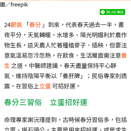
圖／freepik
用LINE傳送
24
節氣
「
春分
」到來，代表春天過去一半，晝
夜平分，天氣轉暖、水增多、陽光明媚利於農作
物生長，這天農人忙著種植麥子、插秧，但要注
意氣溫易忽冷忽熱，在飲食、生活層面需注意
養
生
之道。中醫師建議，春天盡量保持平心靜
氣、維持陰陽平衡以「養肝脾」；民俗專家則透
露，在習俗上
立蛋
可招好運。
春分三習俗 立蛋招好運
命理專家謝沅瑾提到，古時候春分習俗多，包括
立蛋、摸石頭公，主要是用來招好運、或是求生