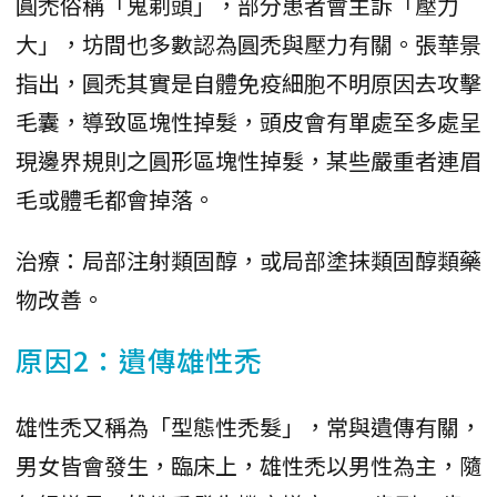
圓禿俗稱「鬼剃頭」，部分患者會主訴「壓力
大」，坊間也多數認為圓禿與壓力有關。張華景
指出，圓禿其實是自體免疫細胞不明原因去攻擊
毛囊，導致區塊性掉髮，頭皮會有單處至多處呈
現邊界規則之圓形區塊性掉髮，某些嚴重者連眉
毛或體毛都會掉落。
治療：局部注射類固醇，或局部塗抹類固醇類藥
物改善。
原因2：遺傳雄性禿
雄性禿又稱為「型態性禿髮」，常與遺傳有關，
男女皆會發生，臨床上，雄性禿以男性為主，隨