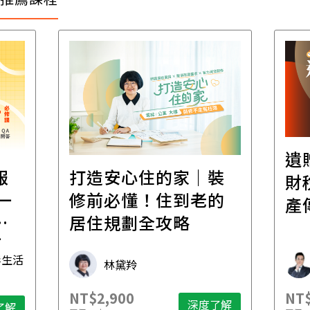
遺
報
打造安心住的家｜裝
財
一
修前必懂！住到老的
產
一
居住規劃全攻略
先
毒生活
林黛羚
NT$2,900
NT$
深度了解
了解