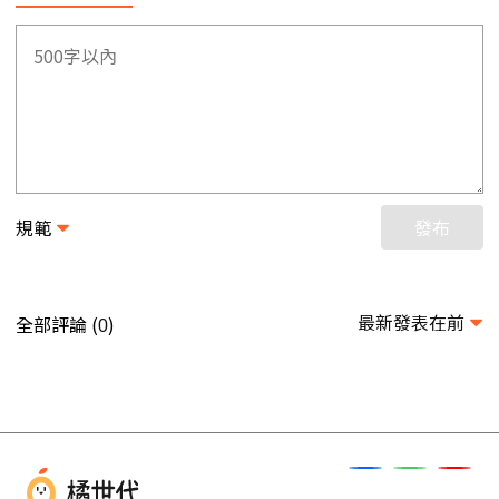
規範
發布
最新發表在前
全部評論 (
)
0