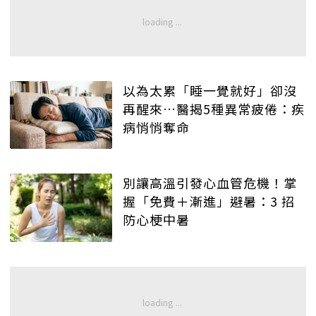
以為太累「睡一覺就好」卻沒
再醒來…醫揭5種異常疲倦：疾
病悄悄奪命
別讓高溫引發心血管危機！掌
握「免費＋漸進」避暑：3 招
防心梗中暑