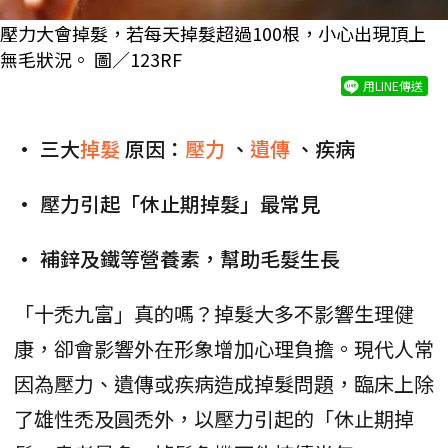
壓力大會掉髮，若每天掉髮超過100根，小心出現頂上
無毛狀況。 圖／123RF
用LINE傳送
• 三大
掉髮
原因：
壓力
、
遺傳
、疾病
• 壓力引起「休止期掉髮」最常見
• 補鋅及鐵等營養素，幫助毛髮生長
「十禿九富」真的嗎？掉髮大多不影響生理健
康，卻會影響外在形象增加心理負擔。現代人常
因為壓力、遺傳或疾病造成掉髮問題，臨床上除
了雄性禿及圓禿外，以壓力引起的「休止期掉