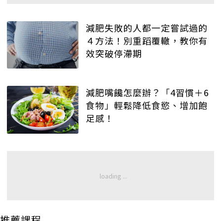
減肥失敗的人都一定嘗試過的
４方法！別重蹈覆轍，教你有
效突破停滯期
減肥嘴饞怎麼辦？「4習慣＋6
食物」輕鬆降低食慾、增加飽
足感！
推薦課程