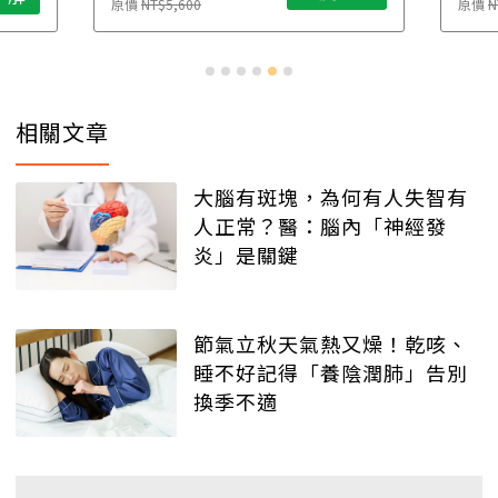
原價
NT$5,600
原價
N
相關文章
大腦有斑塊，為何有人失智有
人正常？醫：腦內「神經發
炎」是關鍵
節氣立秋天氣熱又燥！乾咳、
睡不好記得「養陰潤肺」告別
換季不適