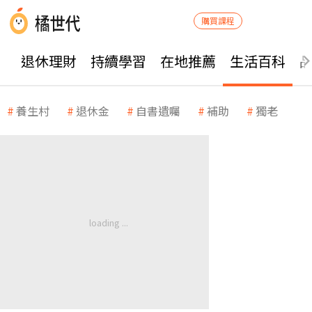
購買課程
退休理財
持續學習
在地推薦
生活百科
養生村
退休金
自書遺囑
補助
獨老