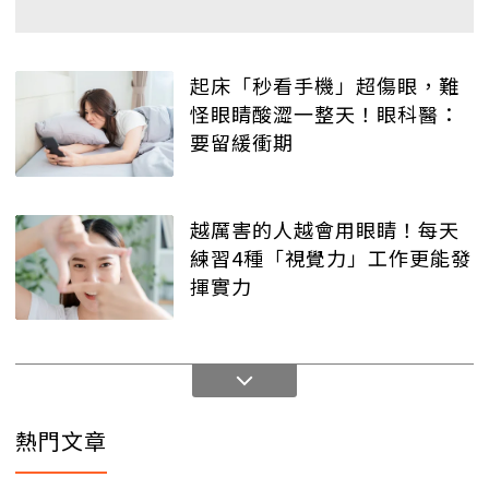
起床「秒看手機」超傷眼，難
怪眼睛酸澀一整天！眼科醫：
要留緩衝期
越厲害的人越會用眼睛！每天
練習4種「視覺力」工作更能發
揮實力
熱門文章