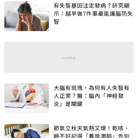
有失智基因注定發病？研究顯
示：越早做7件事最能護腦防失
智
大腦有斑塊，為何有人失智有
人正常？醫：腦內「神經發
炎」是關鍵
節氣立秋天氣熱又燥！乾咳、
睡不好記得「養陰潤肺」告別