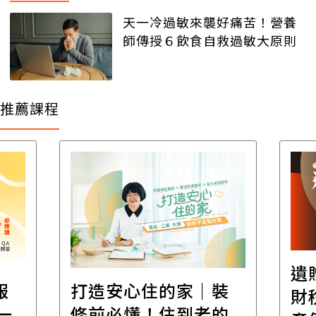
天一冷過敏來襲好痛苦！營養
師傳授６飲食自救過敏大原則
推薦課程
遺
報
打造安心住的家｜裝
財
一
修前必懂！住到老的