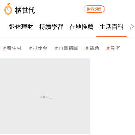
購買課程
退休理財
持續學習
在地推薦
生活百科
養生村
退休金
自書遺囑
補助
獨老