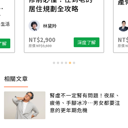
產
一
居住規劃全攻略
先
毒生活
林黛羚
NT$2,900
NT$
深度了解
了解
原價
NT$5,600
原價
N
相關文章
腎虛不一定腎有問題！夜尿、
疲倦、手腳冰冷…男女都要注
意的更年期危機