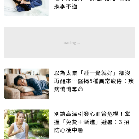
換季不適
以為太累「睡一覺就好」卻沒
再醒來…醫揭5種異常疲倦：疾
病悄悄奪命
別讓高溫引發心血管危機！掌
握「免費＋漸進」避暑：3 招
防心梗中暑