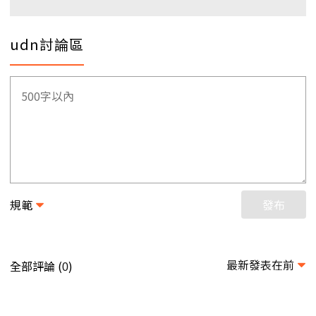
udn討論區
規範
發布
最新發表在前
全部評論 (
)
0