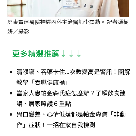
屏東寶建醫院神經內科主治醫師李杰勳。 記者馮樹
妍／攝影
│更多精選推薦↓↓↓
清喉嚨、吞藥卡住...次數變高是警訊！圖解
教學「吞嚥健康操」
當家人患帕金森氏症怎麼辦？了解飲食建
議、居家照護６重點
胃口變差、心情低落都是帕金森病「非動
作」症狀！一招在家自我檢測