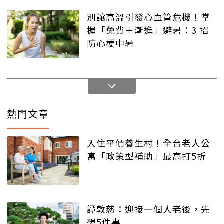
別讓高溫引發心血管危機！掌
握「免費＋漸進」避暑：3 招
防心梗中暑
熱門文章
入住平價養生村！全台老人公
寓「政策型補助」最高打5折
譚敦慈：迎接一個人老後，先
想5件事