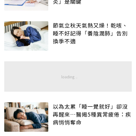
炎」是關鍵
節氣立秋天氣熱又燥！乾咳、
睡不好記得「養陰潤肺」告別
換季不適
以為太累「睡一覺就好」卻沒
再醒來…醫揭5種異常疲倦：疾
病悄悄奪命