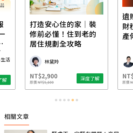
遺
報
打造安心住的家｜裝
財
一
修前必懂！住到老的
產
一
居住規劃全攻略
先
毒生活
林黛羚
NT$2,900
NT$
深度了解
了解
原價
NT$5,600
原價
N
相關文章