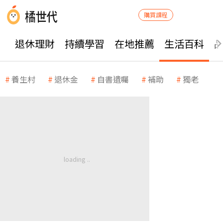
購買課程
退休理財
持續學習
在地推薦
生活百科
養生村
退休金
自書遺囑
補助
獨老