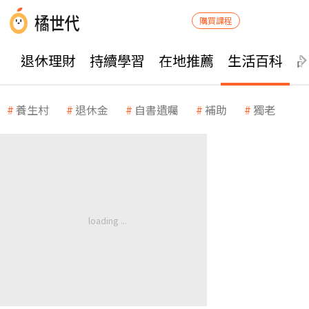
購買課程
退休理財
持續學習
在地推薦
生活百科
養生村
退休金
自書遺囑
補助
獨老