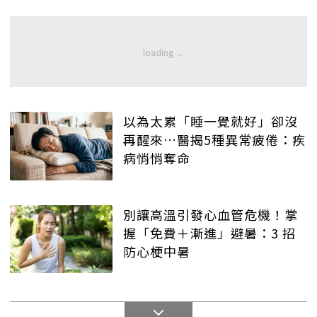
以為太累「睡一覺就好」卻沒
再醒來…醫揭5種異常疲倦：疾
病悄悄奪命
別讓高溫引發心血管危機！掌
握「免費＋漸進」避暑：3 招
防心梗中暑