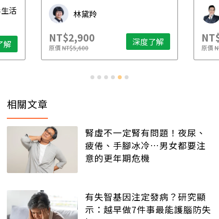
先
毒生活
林黛羚
NT$2,900
NT$
深度了解
了解
原價
NT$5,600
原價
N
相關文章
腎虛不一定腎有問題！夜尿、
疲倦、手腳冰冷…男女都要注
意的更年期危機
有失智基因注定發病？研究顯
示：越早做7件事最能護腦防失