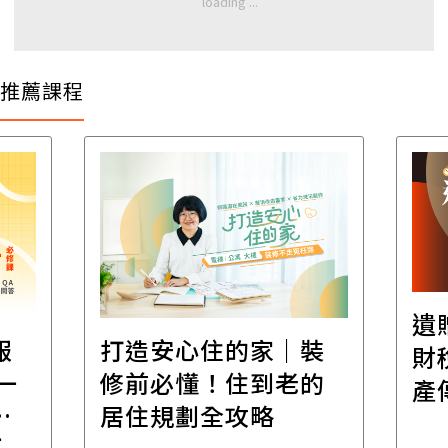
推薦課程
遺
報
打造安心住的家｜裝
財
一
修前必懂！住到老的
產
一
居住規劃全攻略