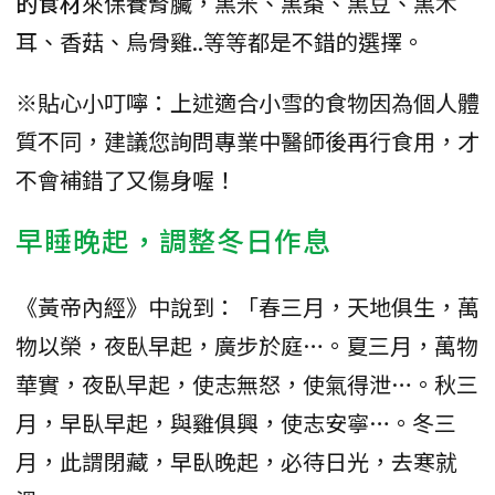
的食材
來保養腎臟，黑米、黑棗、黑豆、黑木
耳、香菇、烏骨雞..等等都是不錯的選擇。
※貼心小叮嚀：上述適合小雪的食物因為個人體
質不同，建議您詢問專業中醫師後再行食用，才
不會補錯了又傷身喔！
早睡晚起，調整冬日作息
《黃帝內經》中說到：「春三月，天地俱生，萬
物以榮，夜臥早起，廣步於庭…。夏三月，萬物
華實，夜臥早起，使志無怒，使氣得泄…。秋三
月，早臥早起，與雞俱興，使志安寧…。冬三
月，此謂閉藏，早臥晚起，必待日光，去寒就