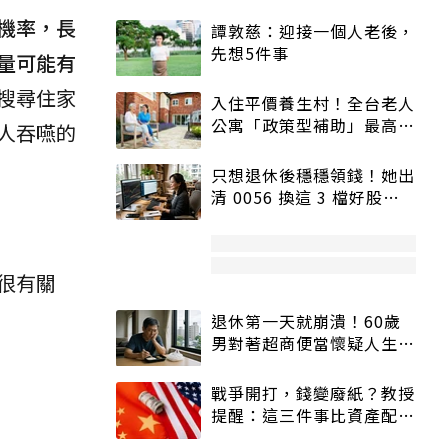
機率，長
譚敦慈：迎接一個人老後，
先想5件事
量可能有
搜尋住家
入住平價養生村！全台老人
公寓「政策型補助」最高打
人吞嚥的
5折
只想退休後穩穩領錢！她出
清 0056 換這 3 檔好股：
股價高點照樣買
很有關
退休第一天就崩潰！60歲
男對著超商便當懷疑人生
「一切好安靜」
戰爭開打，錢變廢紙？教授
提醒：這三件事比資產配置
更重要！