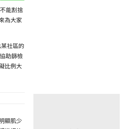
不能割捨
來為大家
北某社區的
區協助篩檢
礙比例大
明顯肌少