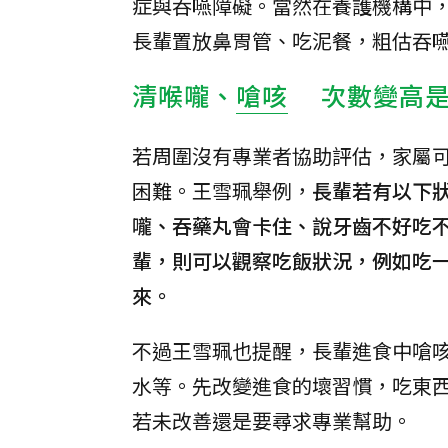
症與吞嚥障礙。當然在養護機構中
長輩置放鼻胃管、吃泥餐，粗估吞
清喉嚨、
嗆咳
次數變高是
若周圍沒有專業者協助評估，家屬
困難。王雪珮舉例，
長輩若有以下
嚨、吞藥丸會卡住、說牙齒不好吃
輩，則可以觀察吃飯狀況，例如吃
來。
不過王雪珮也提醒，長輩進食中嗆
水等。先改變進食的壞習慣，吃東
若未改善還是要尋求專業幫助。