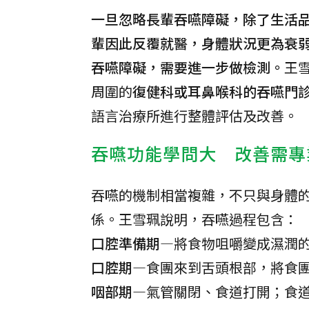
一旦忽略長輩吞嚥障礙，除了生活
輩因此反覆就醫，身體狀況更為衰
吞嚥障礙，需要進一步做檢測。
王
周圍的
復健科或耳鼻喉科的吞嚥門
語言治療所進行整體評估及改善。
吞嚥功能學問大 改善需專
吞嚥的機制相當複雜，不只與身體
係。王雪珮說明，吞嚥過程包含：
口腔準備期
—將食物咀嚼變成濕潤
口腔期—
食團來到舌頭根部，將食
咽部期—
氣管關閉、食道打開；食