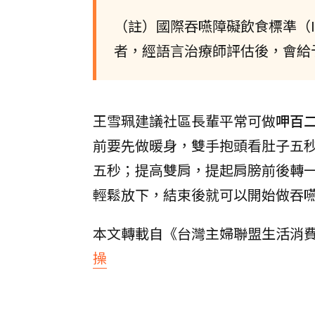
（註）國際吞嚥障礙飲食標準（I
者，經語言治療師評估後，會給
王雪珮建議社區長輩平常可做
呷百
前要先做暖身，雙手抱頭看肚子五
五秒；提高雙肩，提起肩膀前後轉
輕鬆放下，結束後就可以開始做吞
本文轉載自《台灣主婦聯盟生活消
操