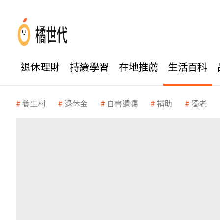
退休理財
持續學習
在地推薦
生活百科
養生村
退休金
自書遺囑
補助
獨老