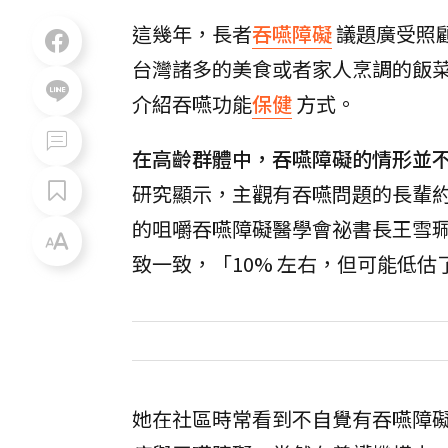
這幾年，長者
吞嚥障礙
議題廣受照
台灣諸多的美食或者家人烹調的飯
介紹吞嚥功能
保健
方式。
在高齡群體中，吞嚥障礙的情形並
研究顯示，主觀有吞嚥問題的長輩約
的咀嚼吞嚥障礙醫學會祕書長王雪
致一致，「10% 左右，但可能低估
她在社區時常看到不自覺有吞嚥障