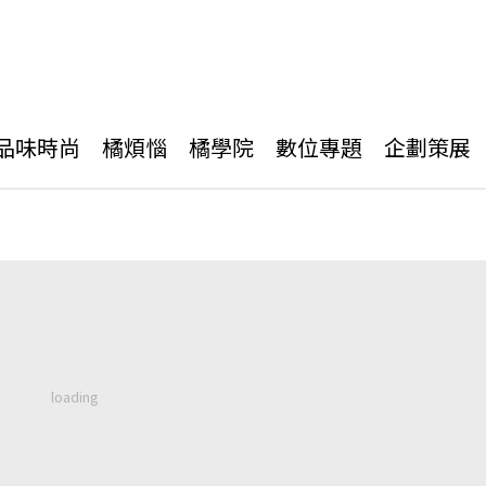
品味時尚
橘煩惱
橘學院
數位專題
企劃策展