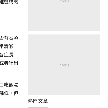
護機構的
否有吞嚥
常清喉
智症長
或者吐出
口吃飯喝
降低，但
熱門文章