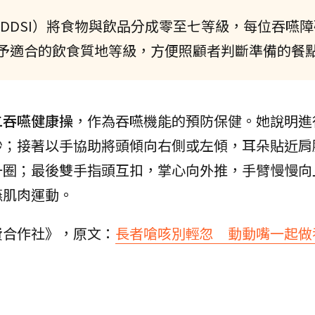
DDSI）將食物與飲品分成零至七等級，每位吞嚥
予適合的飲食質地等級，方便照顧者判斷準備的餐
二吞嚥健康操
，作為吞嚥機能的預防保健。她說明進
秒；接著以手協助將頭傾向右側或左傾，耳朵貼近肩
一圈；最後雙手指頭互扣，掌心向外推，手臂慢慢向
嚥肌肉運動。
費合作社》，原文：
長者嗆咳別輕忽 動動嘴一起做