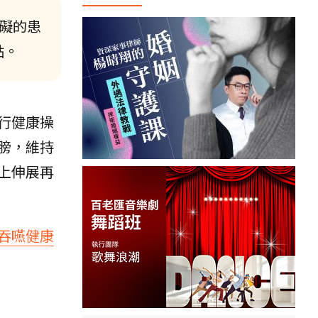
障礙的患
點。
行健康操
膀，維持
上伸展再
吞嚥健康