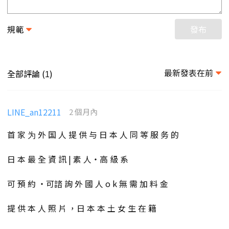
規範
發布
最新發表在前
全部評論 (
)
1
LINE_an12211
2 個月內
首 家 为 外 国 人 提 供 与 日 本 人 同 等 服 务 的
日 本 最 全 資 訊 | 素 人・高 級 系
可 預 約 ・可諮 詢 外 國 人 o k 無 需 加 料 金
提 供 本 人 照 片 ，日 本 本 土 女 生 在 籍