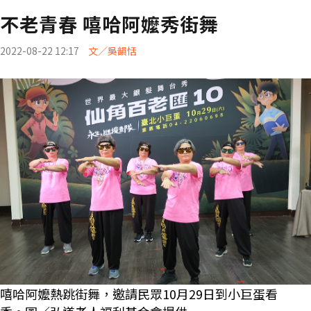
不老青春 嘻哈阿嬤秀街舞
2022-08-22 12:17
文／吳韻恬
嘻哈阿嬤熱跳街舞，邀請民眾10月29日到小巨蛋看