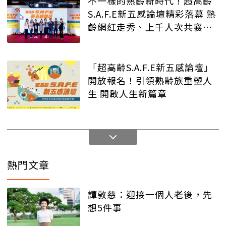
不一樣的熟齡新時代！超高齡
S.A.F.E新五感論壇精彩落幕 熟
齡網紅走秀、上千人次共襄盛
舉
「超高齡S.A.F.E新五感論壇」
開放報名！引領熟齡族重塑人
生 開啟人生新篇章
熱門文章
譚敦慈：迎接一個人老後，先
想5件事