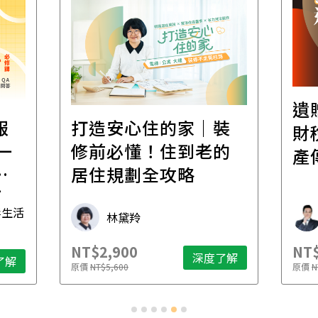
遺
報
打造安心住的家｜裝
財
一
修前必懂！住到老的
產
一
居住規劃全攻略
先
毒生活
林黛羚
NT$2,900
NT$
深度了解
了解
原價
NT$5,600
原價
N