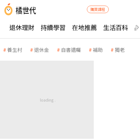
購買課程
退休理財
持續學習
在地推薦
生活百科
養生村
退休金
自書遺囑
補助
獨老