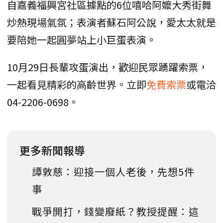
自嘉義福興宮社區據點的6位嘻哈阿嬤大秀街舞
炒熱現場氣氛；表演者蘇石阿公說，愛太太就是
要陪她一起圓夢站上小巨蛋表演。
10月29日長輩攻蛋演出，歡迎民眾踴躍索票，
一起看見精彩的高齡世界。立即
免費索票
或電洽
04-2206-0698。
更多新聞報導
譚敦慈：迎接一個人老後，先想5件
事
戰爭開打，錢變廢紙？教授提醒：這