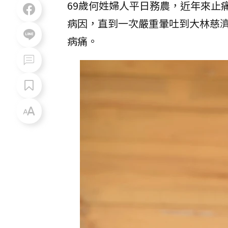
69歲何姓婦人平日務農，近年來止
病因，直到一次嚴重暈吐到大林慈
病痛。