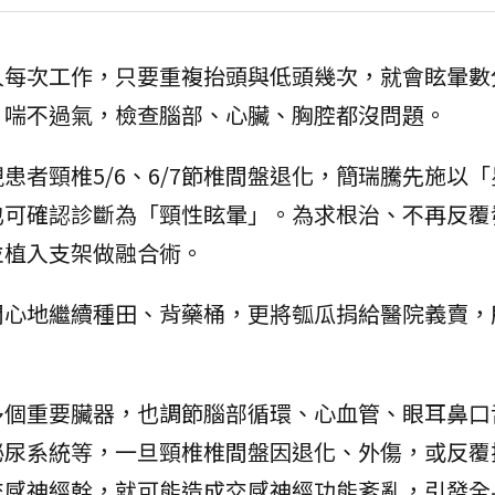
人每次工作，只要重複抬頭與低頭幾次，就會眩暈數
、喘不過氣，檢查腦部、心臟、胸腔都沒問題。
患者頸椎5/6、6/7節椎間盤退化，簡瑞騰先施以
也可確認診斷為「頸性眩暈」。為求根治、不再反覆
並植入支架做融合術。
開心地繼續種田、背藥桶，更將瓠瓜捐給醫院義賣，
多個重要臟器，也調節腦部循環、心血管、眼耳鼻口
泌尿系統等，一旦頸椎椎間盤因退化、外傷，或反覆
交感神經幹，就可能造成交感神經功能紊亂，引發全