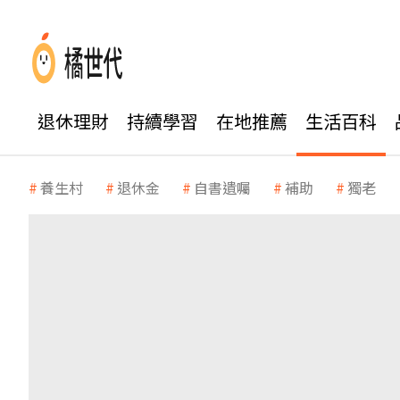
退休理財
持續學習
在地推薦
生活百科
養生村
退休金
自書遺囑
補助
獨老