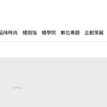
品味時尚
橘煩惱
橘學院
數位專題
企劃策展