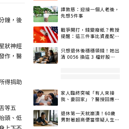
譚敦慈：迎接一個人老後，
先想5件事
分鐘，後
戰爭開打，錢變廢紙？教授
提醒：這三件事比資產配置
更重要！
「星狀神經
只想退休後穩穩領錢！她出
發作，醫
清 0056 換這 3 檔好股：
股價高點照樣買
所得捐助
家人臨終突喊「有人來接
我、要回家」？醫授回應方
式快學：避免抱憾終生
舌等五
退休第一天就崩潰！60歲
抬頭、低
男對著超商便當懷疑人生
「一切好安靜」
身上下不