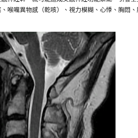
塞、喉嚨異物感（乾咳）、視力模糊、心悸、胸悶、