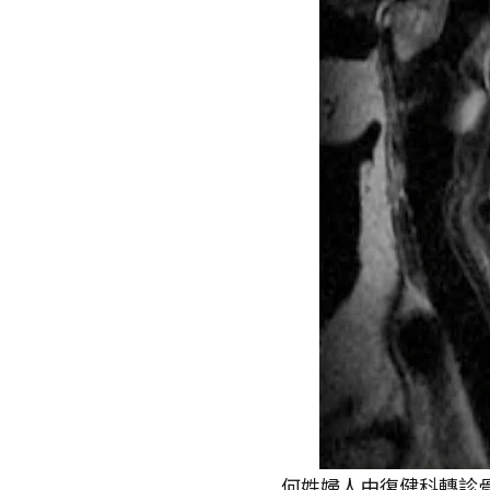
何姓婦人由復健科轉診骨