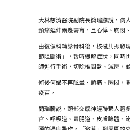
大林慈濟醫院副院長簡瑞騰說，病
頸痛延伸兩邊膏肓，且心悸、胸悶
由復健科轉診骨科後，核磁共振發現
節阻斷術」，暫時緩解症狀，同時
師進行手術，切除椎間盤、減壓，
術後何婦不再眩暈、頭痛、胸悶，
疫苗。
簡瑞騰說，頸部交感神經聯繫人體
官、呼吸道、胃腸道、皮膚腺體、
頭的過度動作，「激惹」到周圍的