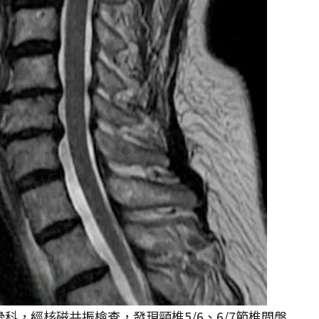
科，經核磁共振檢查，發現頸椎5/6、6/7節椎間盤