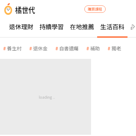
購買課程
退休理財
持續學習
在地推薦
生活百科
養生村
退休金
自書遺囑
補助
獨老