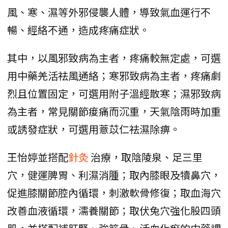
風、寒、濕等外邪侵襲人體，導致氣血運行不
暢、經絡不通，造成疼痛症狀。
其中，以風邪致病為主者，疼痛較無定處，可選
用中藥羌活祛風通絡；寒邪致病為主者，疼痛劇
烈且位置固定，可選用附子溫經散寒；濕邪致病
為主者，常見關節痠痛而沉重，天氣陰雨時加重
或誘發症狀，可選用薏苡仁祛濕除痹。
王怡婷並搭配
針灸
治療，取陰陵泉、足三里
穴，健運脾胃、利濕消腫；取內膝眼及犢鼻穴，
促進膝關節腔內循環，刺激軟骨修復；取血海穴
改善血液循環，濡養關節；取伏兔穴強化股四頭