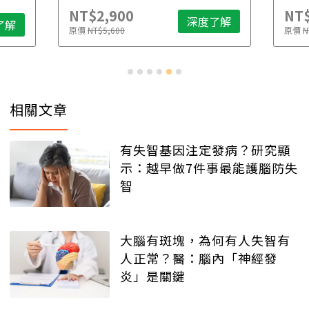
NT$2,900
NT$
深度了解
了解
原價
NT$5,600
原價
N
相關文章
有失智基因注定發病？研究顯
示：越早做7件事最能護腦防失
智
大腦有斑塊，為何有人失智有
人正常？醫：腦內「神經發
炎」是關鍵