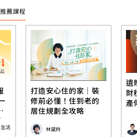
推薦課程
遺
報
打造安心住的家｜裝
財
一
修前必懂！住到老的
產
一
居住規劃全攻略
先
毒生活
林黛羚