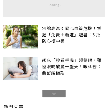
別讓高溫引發心血管危機！掌
握「免費＋漸進」避暑：3 招
防心梗中暑
起床「秒看手機」超傷眼，難
怪眼睛酸澀一整天！眼科醫：
要留緩衝期
熱門文章