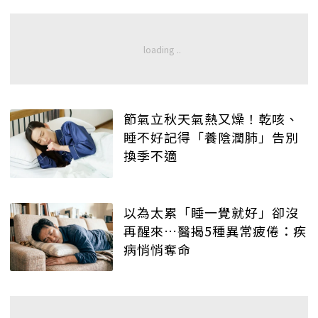
節氣立秋天氣熱又燥！乾咳、
睡不好記得「養陰潤肺」告別
換季不適
以為太累「睡一覺就好」卻沒
再醒來…醫揭5種異常疲倦：疾
病悄悄奪命