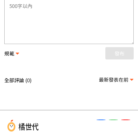
規範
發布
最新發表在前
全部評論 (
)
0