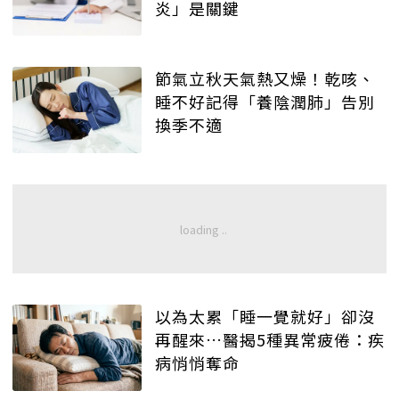
炎」是關鍵
節氣立秋天氣熱又燥！乾咳、
睡不好記得「養陰潤肺」告別
換季不適
以為太累「睡一覺就好」卻沒
再醒來…醫揭5種異常疲倦：疾
病悄悄奪命