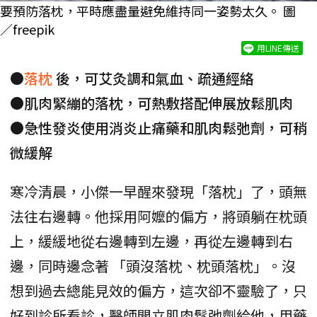
要預防落枕，平時應盡量避免維持同一姿勢太久。 圖
／freepik
用LINE傳送
●
落枕
後，可艾灸調和氣血、疏通經絡
●肌肉緊繃的落枕，可熱敷搭配伸展放鬆肌肉
●急性發炎使用消炎止痛藥和肌肉鬆弛劑，可稍
微緩解
寒冷清晨，小傑一早醒來發現「落枕」了，頭無
法往右邊轉。他採用阿嬤的偏方，將頭躺在枕頭
上，緩緩地從右邊轉到左邊，再從左邊轉到右
邊，同時邊念著 「頭沒落枕、枕頭落枕」。沒
想到過去總能見效的偏方，這次卻不靈驗了，只
好到診所看診，醫師開立肌肉鬆弛劑給他，用藥