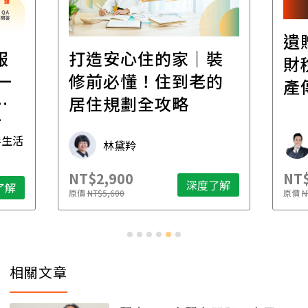
遺
報
打造安心住的家｜裝
財
一
修前必懂！住到老的
產
一
居住規劃全攻略
先
毒生活
林黛羚
NT$2,900
NT$
深度了解
了解
原價
NT$5,600
原價
N
相關文章