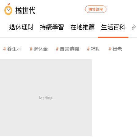
購買課程
退休理財
持續學習
在地推薦
生活百科
養生村
退休金
自書遺囑
補助
獨老