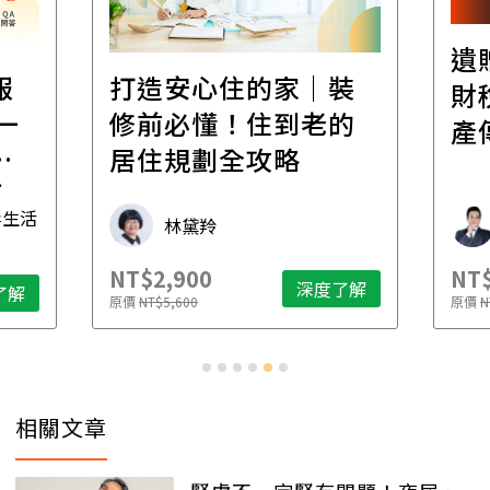
遺贈稅規劃直播課│
裝
百
財稅專家親授，讓資
的
經
產傳承更有效率
年
財稅專家 朱家棟
NT$2,500
NT$
了解
深度了解
原價
NT$4,888
原價
N
相關文章