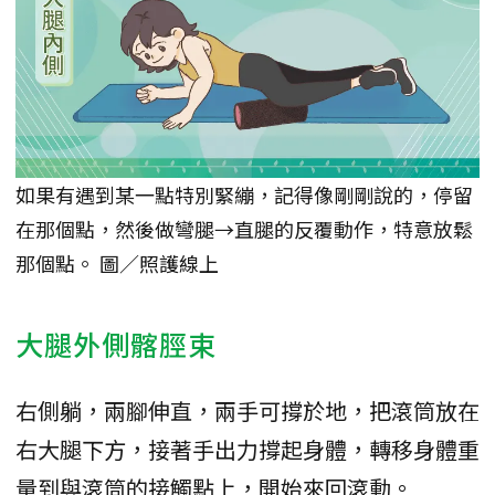
如果有遇到某一點特別緊繃，記得像剛剛說的，停留
在那個點，然後做彎腿→直腿的反覆動作，特意放鬆
那個點。 圖／照護線上
大腿外側髂脛束
右側躺，兩腳伸直，兩手可撐於地，把滾筒放在
右大腿下方，接著手出力撐起身體，轉移身體重
量到與滾筒的接觸點上，開始來回滾動。