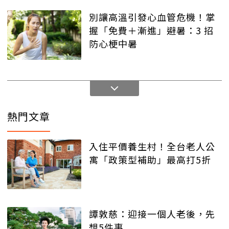
別讓高溫引發心血管危機！掌
握「免費＋漸進」避暑：3 招
防心梗中暑
熱門文章
入住平價養生村！全台老人公
寓「政策型補助」最高打5折
譚敦慈：迎接一個人老後，先
想5件事