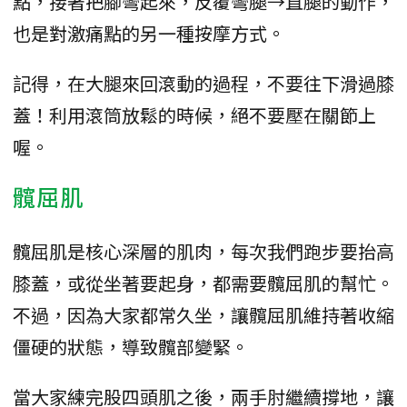
點，接著把腳彎起來，反覆彎腿→直腿的動作，
也是對激痛點的另一種按摩方式。
記得，在大腿來回滾動的過程，不要往下滑過膝
蓋！利用滾筒放鬆的時候，絕不要壓在關節上
喔。
髖屈肌
髖屈肌是核心深層的肌肉，每次我們跑步要抬高
膝蓋，或從坐著要起身，都需要髖屈肌的幫忙。
不過，因為大家都常久坐，讓髖屈肌維持著收縮
僵硬的狀態，導致髖部變緊。
當大家練完股四頭肌之後，兩手肘繼續撐地，讓