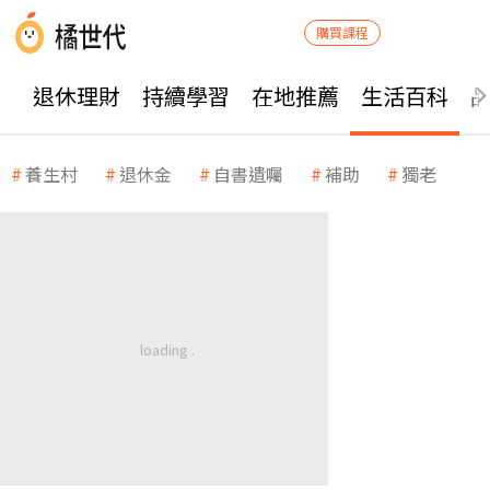
購買課程
退休理財
持續學習
在地推薦
生活百科
養生村
退休金
自書遺囑
補助
獨老