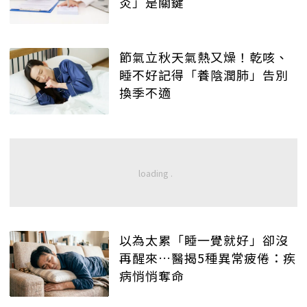
炎」是關鍵
節氣立秋天氣熱又燥！乾咳、
睡不好記得「養陰潤肺」告別
換季不適
以為太累「睡一覺就好」卻沒
再醒來…醫揭5種異常疲倦：疾
病悄悄奪命