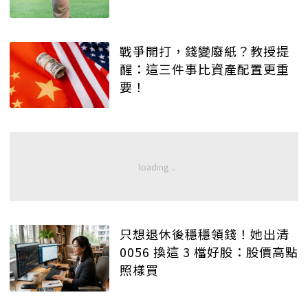
戰爭開打，錢變廢紙？教授提
醒：這三件事比資產配置更重
要！
只想退休後穩穩領錢！她出清
0056 換這 3 檔好股：股價高點
照樣買