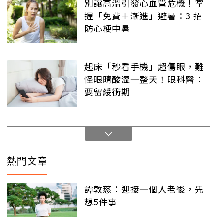
別讓高溫引發心血管危機！掌
握「免費＋漸進」避暑：3 招
防心梗中暑
起床「秒看手機」超傷眼，難
怪眼睛酸澀一整天！眼科醫：
要留緩衝期
熱門文章
譚敦慈：迎接一個人老後，先
想5件事