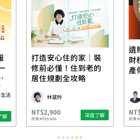
遺
報
打造安心住的家｜裝
財
一
修前必懂！住到老的
產
一
居住規劃全攻略
先
毒生活
林黛羚
NT$2,900
NT$
深度了解
了解
原價
NT$5,600
原價
N