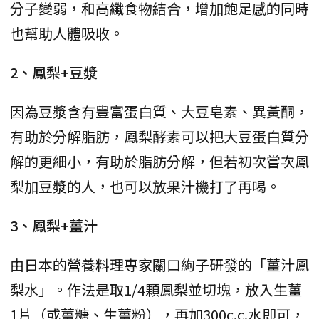
分子變弱，和高纖食物結合，增加飽足感的同時
也幫助人體吸收。
2、鳳梨+豆漿
因為豆漿含有豐富蛋白質、大豆皂素、異黃酮，
有助於分解脂肪，鳳梨酵素可以把大豆蛋白質分
解的更細小，有助於脂肪分解，但若初次嘗次鳳
梨加豆漿的人，也可以放果汁機打了再喝。
3、鳳梨+薑汁
由日本的營養料理專家關口絢子研發的「薑汁鳳
梨水」。作法是取1/4顆鳳梨並切塊，放入生薑
1片（或薑糖、生薑粉），再加300c.c.水即可，