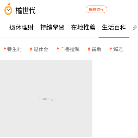
購買課程
退休理財
持續學習
在地推薦
生活百科
養生村
退休金
自書遺囑
補助
獨老