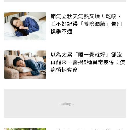
節氣立秋天氣熱又燥！乾咳、
睡不好記得「養陰潤肺」告別
換季不適
以為太累「睡一覺就好」卻沒
再醒來…醫揭5種異常疲倦：疾
病悄悄奪命