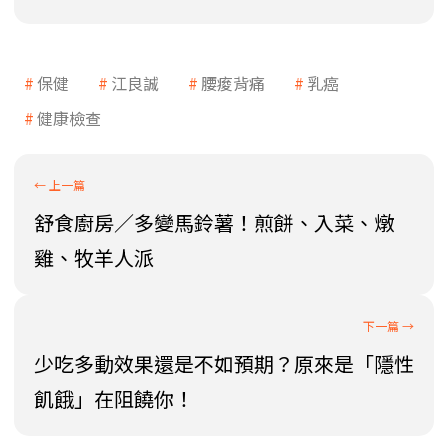
保健
江良誠
腰痠背痛
乳癌
健康檢查
舒食廚房／多變馬鈴薯！煎餅、入菜、燉
雞、牧羊人派
少吃多動效果還是不如預期？原來是「隱性
飢餓」在阻饒你！