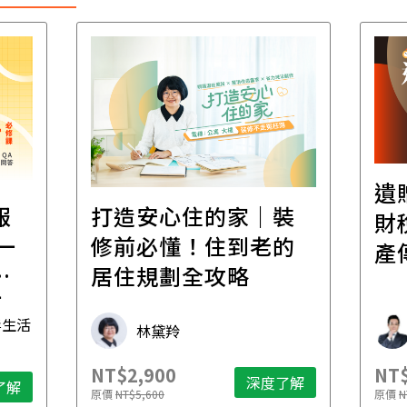
遺
報
打造安心住的家｜裝
財
一
修前必懂！住到老的
產
一
居住規劃全攻略
先
毒生活
林黛羚
NT$2,900
NT$
深度了解
了解
原價
NT$5,600
原價
N