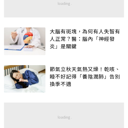
大腦有斑塊，為何有人失智有
人正常？醫：腦內「神經發
炎」是關鍵
節氣立秋天氣熱又燥！乾咳、
睡不好記得「養陰潤肺」告別
換季不適