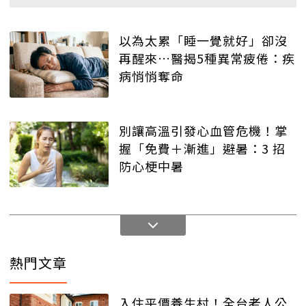
以為太累「睡一覺就好」卻沒
再醒來…醫揭5種異常疲倦：疾
病悄悄奪命
別讓高溫引發心血管危機！掌
握「免費＋漸進」避暑：3 招
防心梗中暑
熱門文章
入住平價養生村！全台老人公