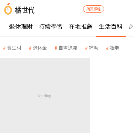
購買課程
退休理財
持續學習
在地推薦
生活百科
養生村
退休金
自書遺囑
補助
獨老