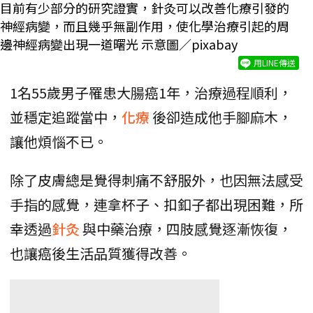
目前有少部分的研究證實，針灸可以改善化療引發的
神經病變，而且幾乎無副作用，使化學治療引起的周
邊神經病變出現一道曙光 示意圖／pixabay
用LINE傳送
1名55歲男子罹患大腸癌1年，治療過程順利，
並穩定追蹤當中，
化療
後卻造成他手腳麻木，
讓他煩惱不已。
除了皮膚總是覺得刺痛不舒服外，也因無法感受
手指的感覺，連拿杯子、扣釦子都出現困難，所
幸透過
針灸
與中藥治療，四肢感覺逐漸恢復，
也讓癌後生活品質獲得改善。