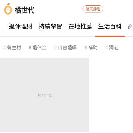
購買課程
退休理財
持續學習
在地推薦
生活百科
養生村
退休金
自書遺囑
補助
獨老