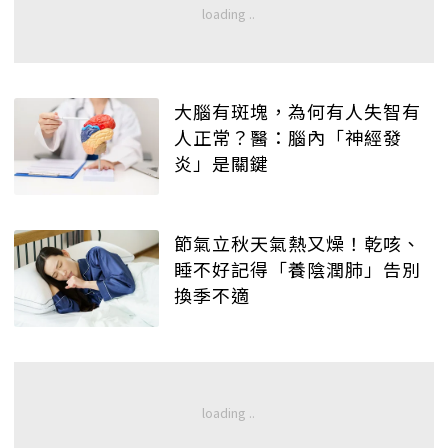
大腦有斑塊，為何有人失智有
人正常？醫：腦內「神經發
炎」是關鍵
節氣立秋天氣熱又燥！乾咳、
睡不好記得「養陰潤肺」告別
換季不適