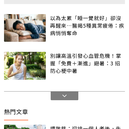
以為太累「睡一覺就好」卻沒
再醒來…醫揭5種異常疲倦：疾
病悄悄奪命
別讓高溫引發心血管危機！掌
握「免費＋漸進」避暑：3 招
防心梗中暑
熱門文章
譚敦慈：迎接一個人老後，先