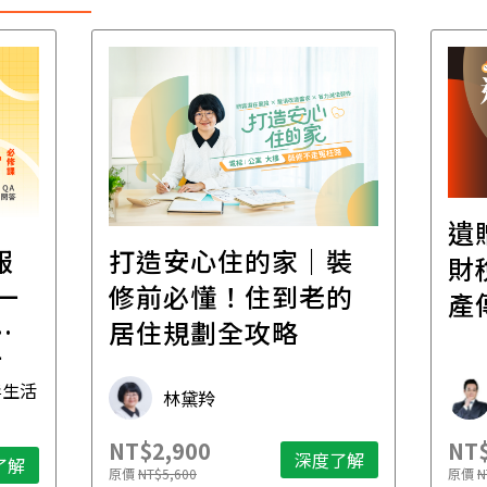
遺
報
打造安心住的家｜裝
財
一
修前必懂！住到老的
產
一
居住規劃全攻略
先
毒生活
林黛羚
NT$2,900
NT$
深度了解
了解
原價
NT$5,600
原價
N