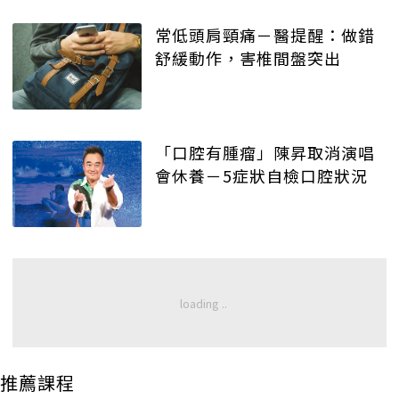
常低頭肩頸痛－醫提醒：做錯
舒緩動作，害椎間盤突出
「口腔有腫瘤」陳昇取消演唱
會休養－5症狀自檢口腔狀況
推薦課程